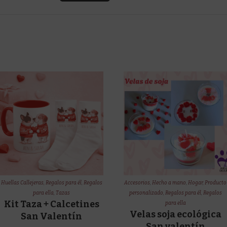
Huellas Callejeras
,
Regalos para él
,
Regalos
Accesorios
,
Hecho a mano
,
Hogar
,
Producto
para ella
,
Tazas
personalizado
,
Regalos para él
,
Regalos
Kit Taza + Calcetines
para ella
Velas soja ecológica
San Valentín
San valentín