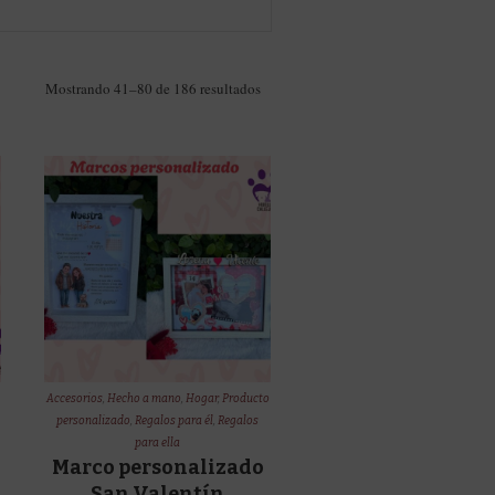
Ordenado
Mostrando 41–80 de 186 resultados
por
los
últimos
Accesorios
,
Hecho a mano
,
Hogar
,
Producto
personalizado
,
Regalos para él
,
Regalos
para ella
Marco personalizado
San Valentín