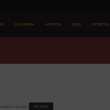
OS
COLABORA
ADOPTA
BLOG
EVENTOS
a añadido a tu carrito.
Ver carrito