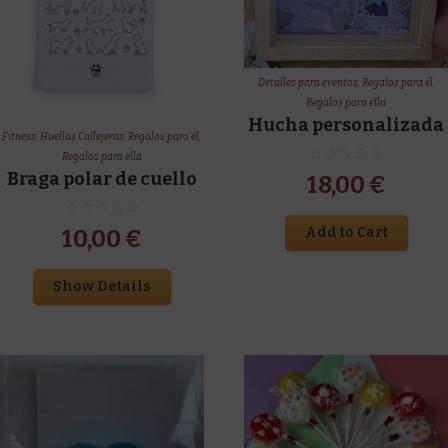
Detalles para eventos
,
Regalos para él
,
Regalos para ella
Hucha personalizada
Fitness
,
Huellas Callejeras
,
Regalos para él
,
Regalos para ella
Braga polar de cuello
18,00
€
Add to Cart
10,00
€
Show Details