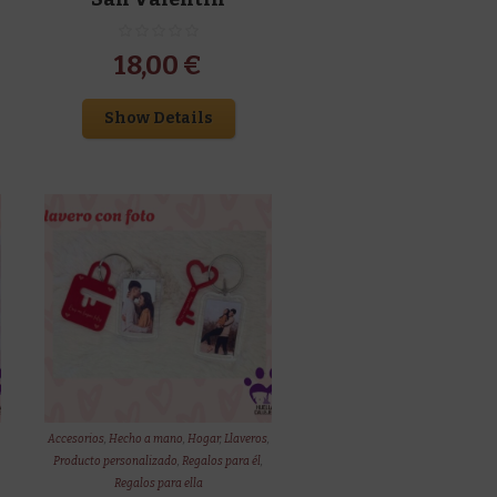
18,00
€
Show Details
Accesorios
,
Hecho a mano
,
Hogar
,
Llaveros
,
Producto personalizado
,
Regalos para él
,
Regalos para ella