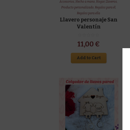
Accesorios
,
Hecho a mano
,
Hogar
,
Llaveros
,
Producto personalizado
,
Regalos para él
,
Regalos para ella
Llavero personaje San
Valentín
11,00
€
Add to Cart