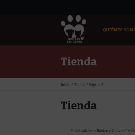
QUIÉNES SOM
Tienda
Inicio
/
Tienda
/ Página 2
Tienda
“Postal solidario Ibérica y Chévere” se h