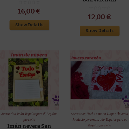
16,00
€
12,00
€
Show Details
Show Details
Accesorios
,
Imán
,
Regalos para él
,
Regalos
Accesorios
,
Hecho a mano
,
Hogar
,
Llaveros
,
para ella
Producto personalizado
,
Regalos para él
,
Imán nevera San
Regalos para ella