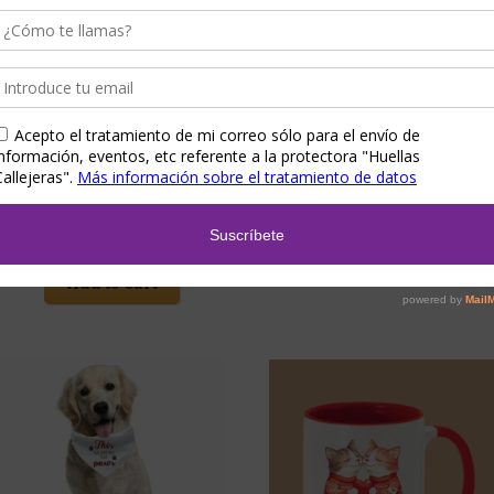
Accesorios
,
Hecho a mano
,
Hogar
,
Llaveros
,
Accesorios
,
Decathlon - Segunda Vida
,
Producto personalizado
,
Regalos para él
,
Detalles para eventos
,
Hecho a mano
,
Regalos para ella
Llaveros
,
Regalos para él
,
Regalos para ella
,
Llavero puzle
Regalos para niñ@s
Llavero muñeca
personalizado con
nombre
3,00
€
–
4,00
€
12,00
€
Show Details
Add to Cart