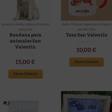
Accesorios
,
Huellas Callejeras
,
Productos
Huellas Callejeras
,
Regalos para él
,
Regalos
para perros
para ella
,
Tazas
Bandana para
Taza San Valentín
animales San
Valentín
10,00
€
15,00
€
Show Details
Show Details