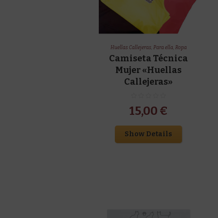
Huellas Callejeras
,
Para ella
,
Ropa
Camiseta Técnica
Mujer «Huellas
Callejeras»
15,00
€
Show Details