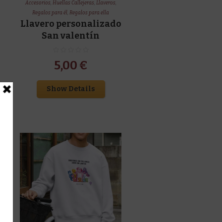
Accesorios
,
Huellas Callejeras
,
Llaveros
,
Regalos para él
,
Regalos para ella
Llavero personalizado
San valentín
5,00
€
Show Details