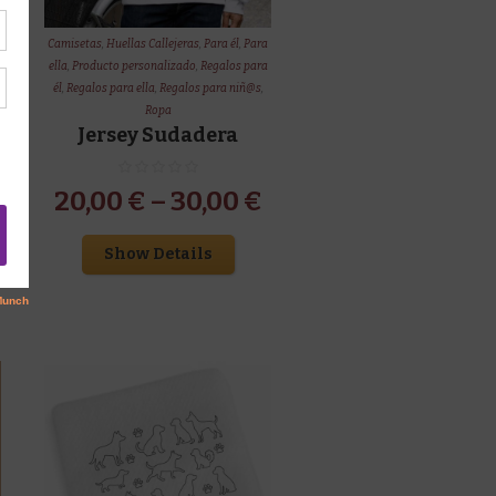
Camisetas
,
Huellas Callejeras
,
Para él
,
Para
ella
,
Producto personalizado
,
Regalos para
él
,
Regalos para ella
,
Regalos para niñ@s
,
Ropa
Jersey Sudadera
20,00
€
–
30,00
€
Show Details