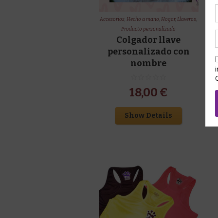
Accesorios
,
Hecho a mano
,
Hogar
,
Llaveros
,
Producto personalizado
Colgador llave
personalizado con
nombre
18,00
€
Show Details