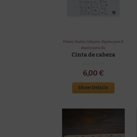
Fitness
,
Huellas Callejeras
,
Regalos para él
,
Regalos para ella
Cinta de cabeza
6,00
€
Show Details