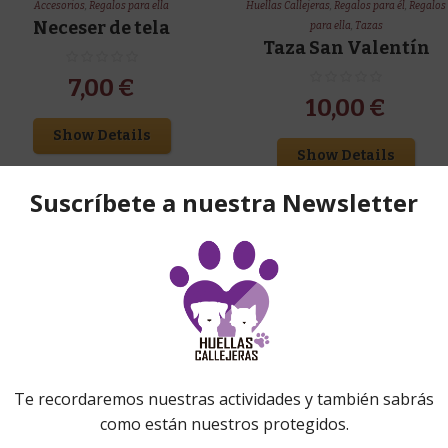
Accesorios
,
Regalos para ella
Huellas Callejeras
,
Regalos para él
,
Regalos
Neceser de tela
para ella
,
Tazas
Taza San Valentín
7,00
€
10,00
€
Show Details
Show Details