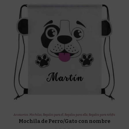
Accesorios
,
Mochilas
,
Regalos para él
,
Regalos para ella
,
Regalos para niñ@s
Mochila de Perro/Gato con nombre