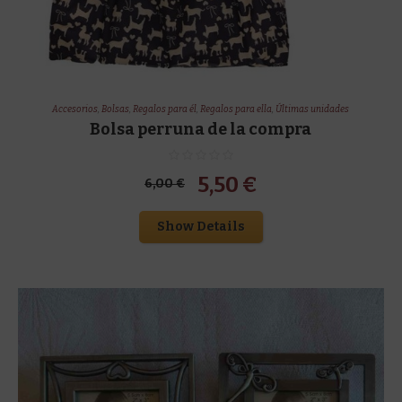
Accesorios
,
Bolsas
,
Regalos para él
,
Regalos para ella
,
Últimas unidades
Bolsa perruna de la compra
El
El
5,50
€
6,00
€
precio
precio
Show Details
original
actual
era:
es:
6,00 €.
5,50 €.