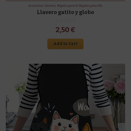
Accesorios
,
Llaveros
,
Regalos para él
,
Regalos para ella
Llavero gatito y globo
2,50
€
Add to Cart