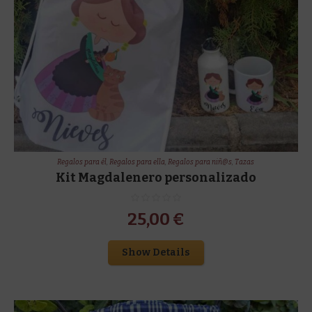
Regalos para él
,
Regalos para ella
,
Regalos para niñ@s
,
Tazas
Kit Magdalenero personalizado
25,00
€
Show Details