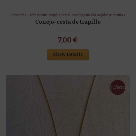
Accesorios
,
Hecho a mano
,
Regalos para él
,
Regalos para ella
,
Regalos para niñ@s
Conejo-cesta de trapillo
7,00
€
Show Details
¡Oferta
!