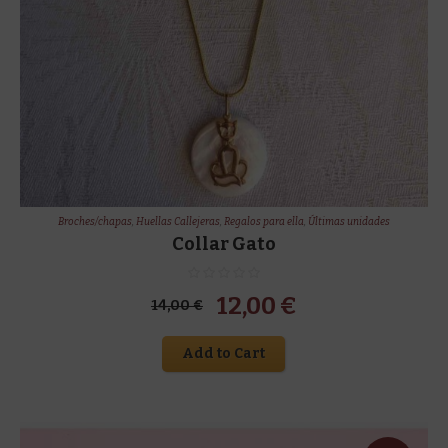
Broches/chapas
,
Huellas Callejeras
,
Regalos para ella
,
Últimas unidades
Collar Gato
El
El
12,00
€
14,00
€
precio
precio
Add to Cart
original
actual
era:
es:
14,00 €.
12,00 €.