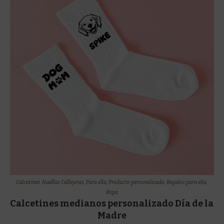
Calcetines
,
Huellas Callejeras
,
Para ella
,
Producto personalizado
,
Regalos para ella
,
Ropa
Calcetines medianos personalizado Día de la
Madre