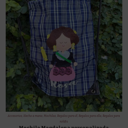
Accesorios
,
Hecho a mano
,
Mochilas
,
Regalos para él
,
Regalos para ella
,
Regalos para
niñ@s
Mochila Magdalena personalizada