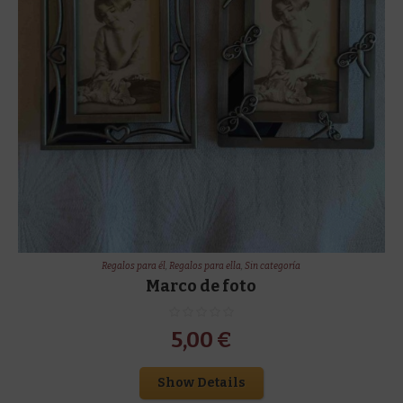
Regalos para él
,
Regalos para ella
,
Sin categoría
Marco de foto
5,00
€
Show Details