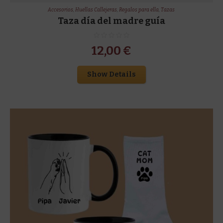
Accesorios
,
Huellas Callejeras
,
Regalos para ella
,
Tazas
Taza día del madre guía
12,00
€
Show Details