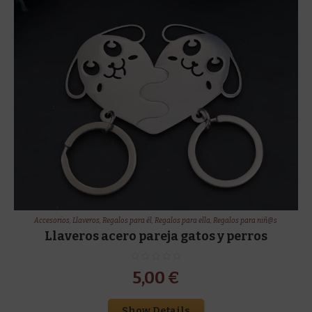
Accesorios
,
Llaveros
,
Regalos para él
,
Regalos para ella
,
Regalos para niñ@s
Llaveros acero pareja gatos y perros
5,00
€
Show Details