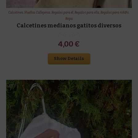
Calcetines
,
Huellas Callejeras
,
Regalos para él
,
Regalos para ella
,
Regalos para niñ@s
,
Ropa
Calcetines medianos gatitos diversos
4,00
€
Show Details