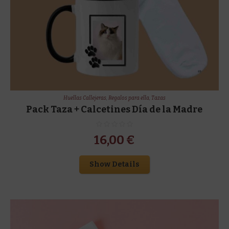
Huellas Callejeras
,
Regalos para ella
,
Tazas
Pack Taza + Calcetines Día de la Madre
16,00
€
Show Details