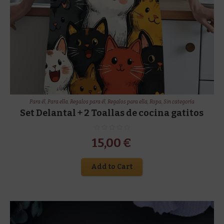
Para él
,
Para ella
,
Regalos para él
,
Regalos para ella
,
Ropa
,
Sin categoría
Set Delantal + 2 Toallas de cocina gatitos
15,00
€
Add to Cart