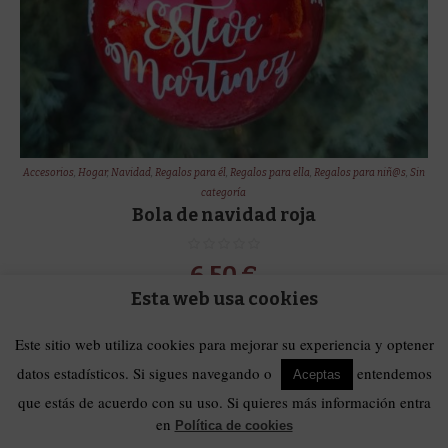
Accesorios
,
Hogar
,
Navidad
,
Regalos para él
,
Regalos para ella
,
Regalos para niñ@s
,
Sin
categoría
Bola de navidad roja
6,50
€
Esta web usa cookies
Add to Cart
Este sitio web utiliza cookies para mejorar su experiencia y optener
datos estadísticos. Si sigues navegando o
entendemos
Aceptas
que estás de acuerdo con su uso. Si quieres más información entra
en
Política de cookies