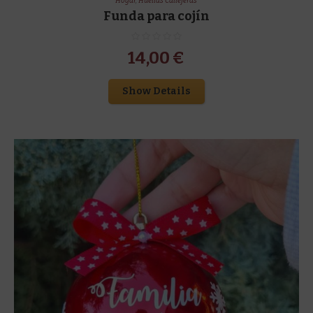
Hogar
,
Huellas Callejeras
Funda para cojín
14,00
€
Show Details