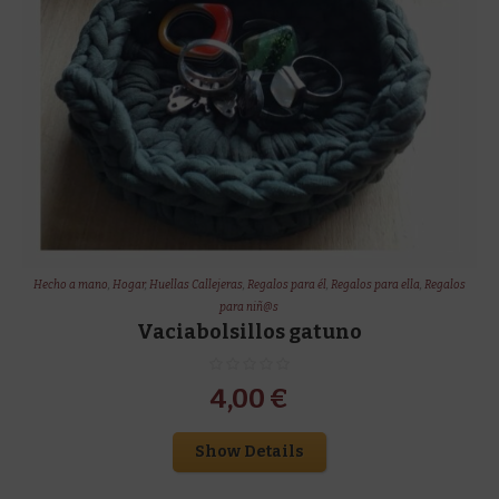
Hecho a mano
,
Hogar
,
Huellas Callejeras
,
Regalos para él
,
Regalos para ella
,
Regalos
para niñ@s
Vaciabolsillos gatuno
4,00
€
Show Details