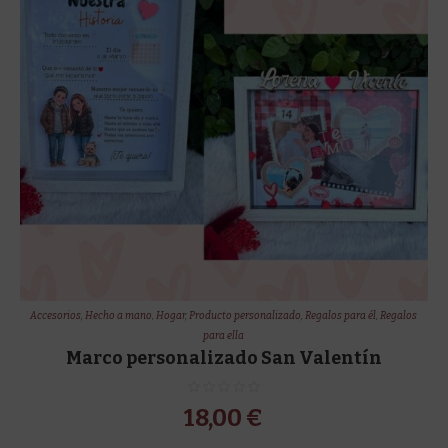
Accesorios
,
Hecho a mano
,
Hogar
,
Producto personalizado
,
Regalos para él
,
Regalos
para ella
Marco personalizado San Valentín
18,00
€