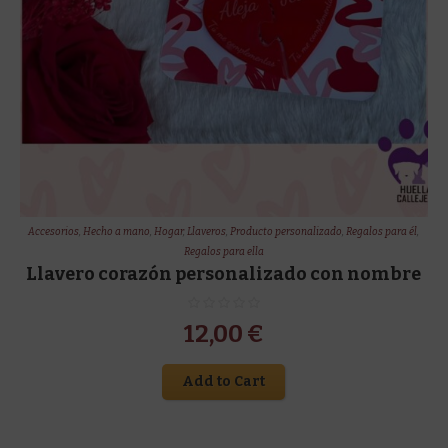
Accesorios
,
Hecho a mano
,
Hogar
,
Llaveros
,
Producto personalizado
,
Regalos para él
,
Regalos para ella
Llavero corazón personalizado con nombre
12,00
€
Add to Cart