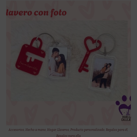
Accesorios
,
Hecho a mano
,
Hogar
,
Llaveros
,
Producto personalizado
,
Regalos para él
,
Regalos para ella