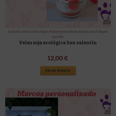
Accesorios
,
Hecho a mano
,
Hogar
,
Producto personalizado
,
Regalos para él
,
Regalos
para ella
Velas soja ecológica San valentín
12,00
€
Show Details