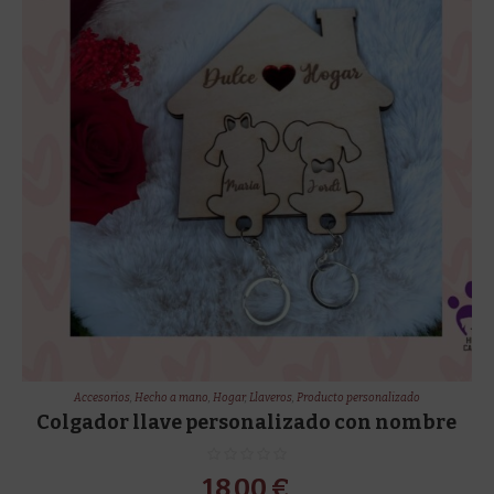
Accesorios
,
Hecho a mano
,
Hogar
,
Llaveros
,
Producto personalizado
Colgador llave personalizado con nombre
18,00
€