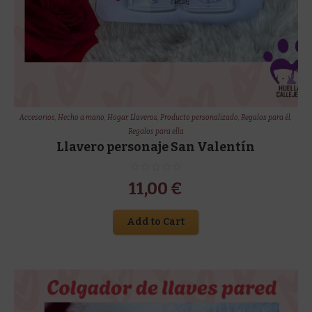
Accesorios
,
Hecho a mano
,
Hogar
,
Llaveros
,
Producto personalizado
,
Regalos para él
,
Regalos para ella
Llavero personaje San Valentín
11,00
€
Add to Cart