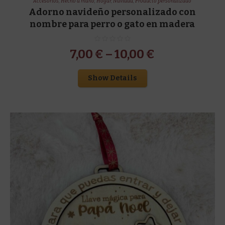
Accesorios
,
Hecho a mano
,
Hogar
,
Navidad
,
Producto personalizado
Adorno navideño personalizado con
nombre para perro o gato en madera
7,00
€
–
10,00
€
Show Details