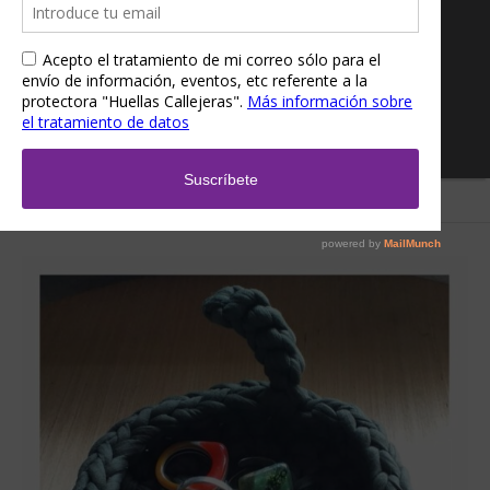
Inicio
/
Tienda
/
Huellas Callejeras
/ Vaciabolsillos gatuno