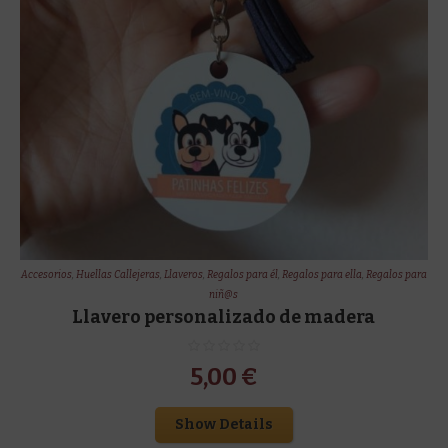
Accesorios
,
Huellas Callejeras
,
Llaveros
,
Regalos para él
,
Regalos para ella
,
Regalos para
niñ@s
Llavero personalizado de madera
5,00
€
Show Details