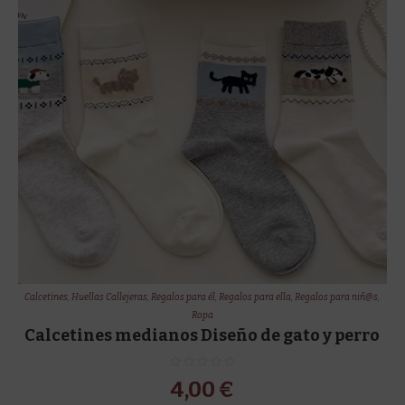
Calcetines
,
Huellas Callejeras
,
Regalos para él
,
Regalos para ella
,
Regalos para niñ@s
,
Ropa
Calcetines medianos Diseño de gato y perro
4,00
€