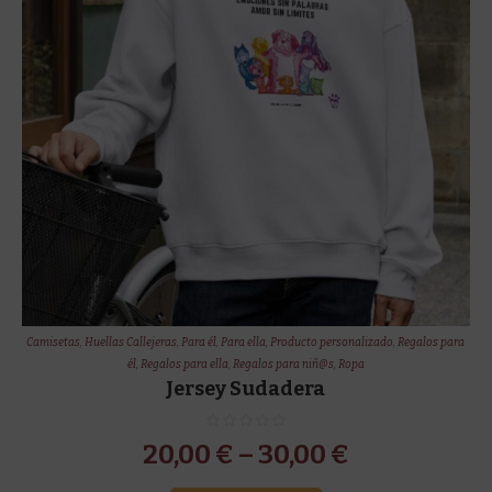
Camisetas
,
Huellas Callejeras
,
Para él
,
Para ella
,
Producto personalizado
,
Regalos para
él
,
Regalos para ella
,
Regalos para niñ@s
,
Ropa
Jersey Sudadera
20,00
€
–
30,00
€