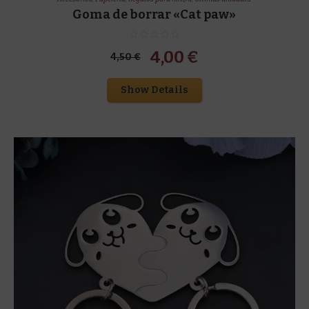
Goma de borrar «Cat paw»
El
El
4,00
€
4,50
€
precio
precio
Show Details
original
actual
era:
es:
4,50 €.
4,00 €.