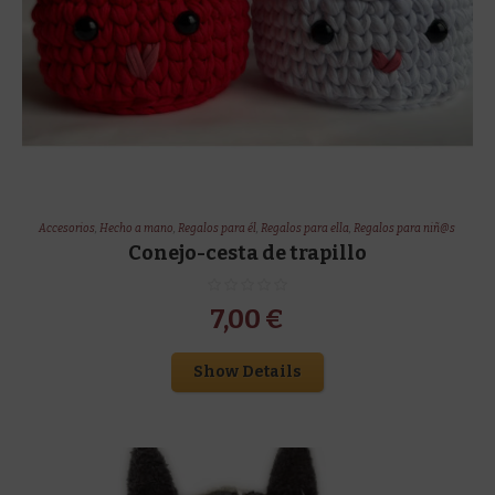
Accesorios
,
Hecho a mano
,
Regalos para él
,
Regalos para ella
,
Regalos para niñ@s
Conejo-cesta de trapillo
7,00
€
Show Details