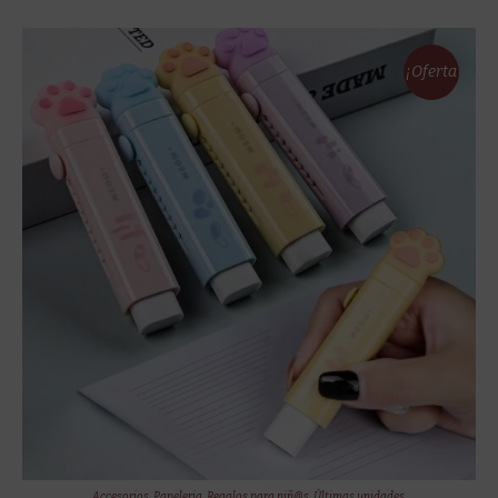
13,00 €.
12,00 €.
¡Oferta
!
Accesorios
,
Papeleria
,
Regalos para niñ@s
,
Últimas unidades