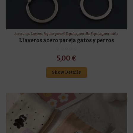
Accesorios
,
Llaveros
,
Regalos para él
,
Regalos para ella
,
Regalos para niñ@s
Llaveros acero pareja gatos y perros
5,00
€
Show Details