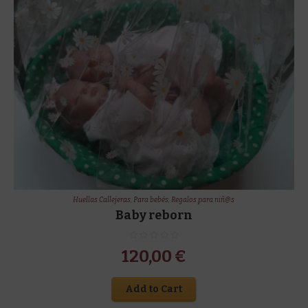
Huellas Callejeras
,
Para bebés
,
Regalos para niñ@s
Baby reborn
120,00
€
Add to Cart