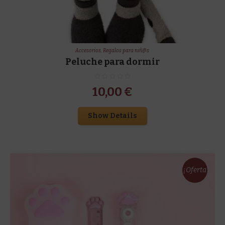
Accesorios
,
Regalos para niñ@s
Peluche para dormir
10,00
€
Show Details
¡Oferta
!