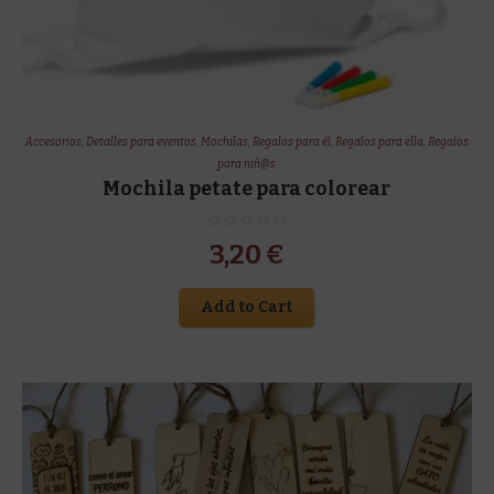
Accesorios
,
Detalles para eventos
,
Mochilas
,
Regalos para él
,
Regalos para ella
,
Regalos
para niñ@s
Mochila petate para colorear
3,20
€
Add to Cart