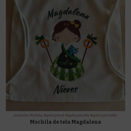
Accesorios
,
Mochilas
,
Regalos para él
,
Regalos para ella
,
Regalos para niñ@s
Mochila de tela Magdalena