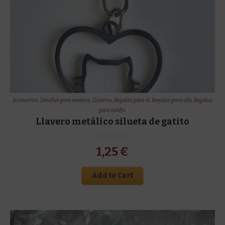
Accesorios
,
Detalles para eventos
,
Llaveros
,
Regalos para él
,
Regalos para ella
,
Regalos
para niñ@s
Llavero metálico silueta de gatito
1,25
€
Add to Cart