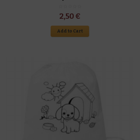
2,50
€
Add to Cart