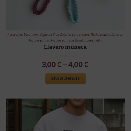
Accesorios
,
Decathlon - Segunda Vida
,
Detalles para eventos
,
Hecho a mano
,
Llaveros
,
Regalos para él
,
Regalos para ella
,
Regalos para niñ@s
Llavero muñeca
3,00
€
–
4,00
€
Show Details