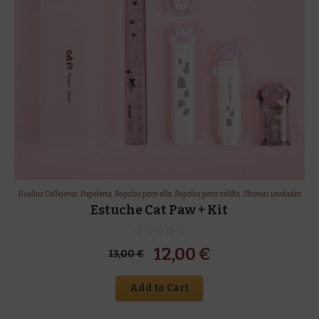
Huellas Callejeras
,
Papeleria
,
Regalos para ella
,
Regalos para niñ@s
,
Últimas unidades
Estuche Cat Paw + Kit
El
El
12,00
€
13,00
€
precio
precio
Add to Cart
original
actual
era:
es: