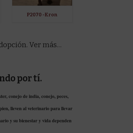
P2070 -Kron
adopción. Ver más…
do por tí.
er, conejo de india, conejo, peces,
ien, lleven al veterinario para llevar
mario y su bienestar y vida dependen