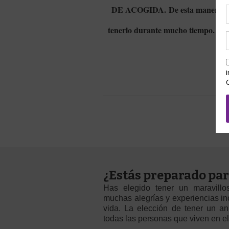
DE ACOGIDA
. De esta manera, t
tenerlo durante mucho tiempo. Así
¿Estás preparado par
Has elegido tener un maravill
muchas alegrías y experiencias inc
vida. La elección de tener un a
todas las personas que viven en el