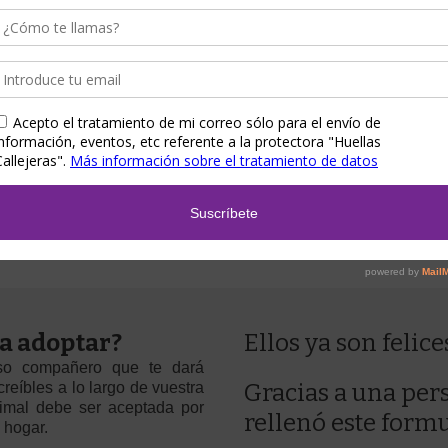
ienes las ventajas de exponer a tu hijo/a a la responsabilidad de t
 podrás disfrutar de un nuevo compañero, con sus consiguientes re
para “siempre”.
a adoptar?
Ellos ya son felice
oso compañero que te dará
reíbles a lo largo de vuestra
Gracias a una per
nimal debe ser aceptada por
rellenó este formu
 hogar.