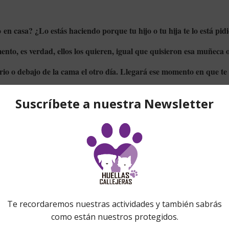
n casa? ¿Lo estás haciendo porque tu hijo o tu hija te lo está pid
to, es verdad, ellos los quieren, igual que quisieron esa muñeca o e
mario o debajo de la cama el otro día. Llegará ese momento en que t
gato, un hámster…. Prepárate y cuestiónate ¿lo quieres TÚ?
perro: mimarlo y educarlo, sacarlo a pasear dos o tres veces al día, re
etc. Alimentarlo correctamente, asearlo, Gato: mimarlo, alimentarlo corre
 correctamente para que no se mueran al primer cambio de agua, etc. etc, 
idad que durará por lo menos unos 15 años en el caso de un perro 
hámster, etc.? ¿Asumes TÚ, adulto y responsable, esa responsabili
o que SÍ,
que TÚ quieres a este nuevo compañero de vida y tomarte esa r
uramente serás un buen adoptante y podrás ofrecer un buen hogar a la m
 has tenido un animal a tu cargo y no llegas a imaginarte qué es 