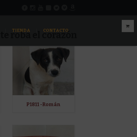
TIENDA
CONTACTO
te roba el corazón
P1811 -Román