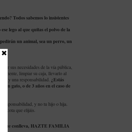
iendo?
Todos sabemos lo insistentes
se lego al que quitas el polvo de la
e pedirán un animal, sea un perro, un
coger sus necesidades de la vía pública,
ctamente, limpiar su caja, llevarlo al
¿Estás
etc.) y una responsabilidad.
o un gato, o de 3 años en el caso de
dad?
esponsabilidad, y no tu hijo o hija.
ascota que elijáis.
lo que conlleva,
HAZTE FAMILIA