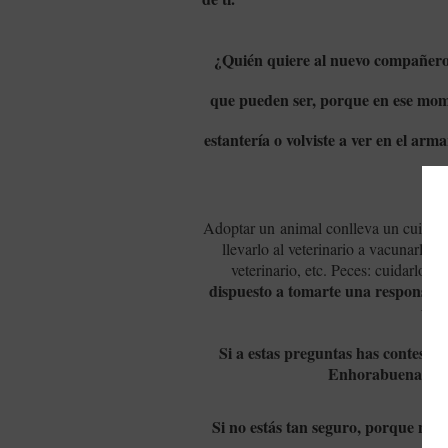
¿Quién quiere al nuevo compañero e
que pueden ser, porque en ese momen
estantería o volviste a ver en el ar
Adoptar un animal conlleva un cuidado (
llevarlo al veterinario a vacunarlo, 
veterinario, etc. Peces: cuidarlos
dispuesto a tomarte una responsabil
un 
Si a estas preguntas has contestad
Enhorabuena,
seg
Si no estás tan seguro,
porque nunca