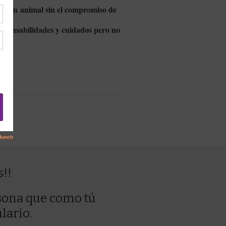
ener un animal sin el compromiso de
sponsabilidades y cuidados pero no
s!!
sona que como tú
lario.