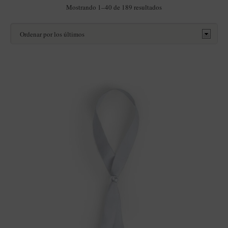
Ordenado
Mostrando 1–40 de 189 resultados
por
los
últimos