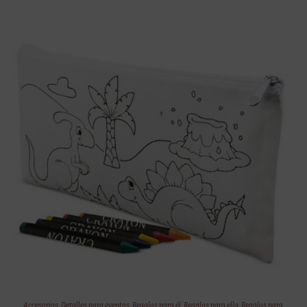
Accesorios
,
Detalles para eventos
,
Regalos para él
,
Regalos para ella
,
Regalos para