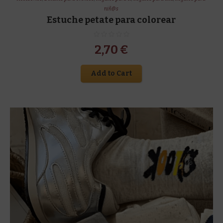
niñ@s
Estuche petate para colorear
2,70
€
Add to Cart