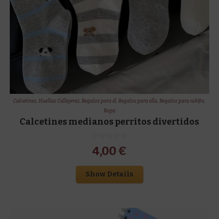
Calcetines
,
Huellas Callejeras
,
Regalos para él
,
Regalos para ella
,
Regalos para niñ@s
,
Ropa
Calcetines medianos perritos divertidos
4,00
€
Show Details