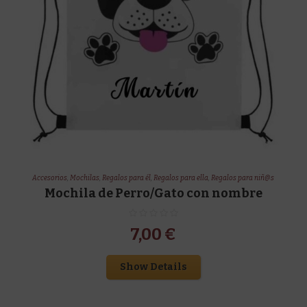
Accesorios
,
Mochilas
,
Regalos para él
,
Regalos para ella
,
Regalos para niñ@s
Mochila de Perro/Gato con nombre
7,00
€
Show Details