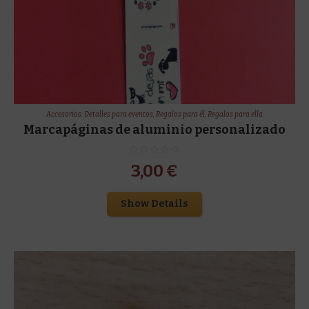
Accesorios
,
Detalles para eventos
,
Regalos para él
,
Regalos para ella
Marcapáginas de aluminio personalizado
3,00
€
Show Details