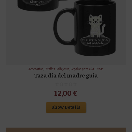
Accesorios
,
Huellas Callejeras
,
Regalos para ella
,
Tazas
Taza día del madre guía
12,00
€
Show Details