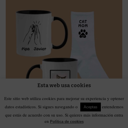
Esta web usa cookies
Este sitio web utiliza cookies para mejorar su experiencia y optener
datos estadísticos. Si sigues navegando o
entendemos
Aceptas
que estás de acuerdo con su uso. Si quieres más información entra
Huellas Callejeras
,
Regalos para ella
,
Tazas
en
Política de cookies
Pack Taza + Calcetines Día de la Madre