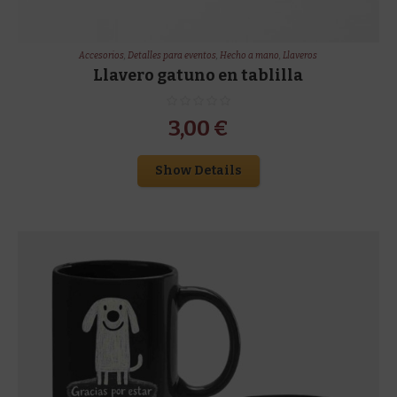
Accesorios
,
Detalles para eventos
,
Hecho a mano
,
Llaveros
Llavero gatuno en tablilla
3,00
€
Show Details