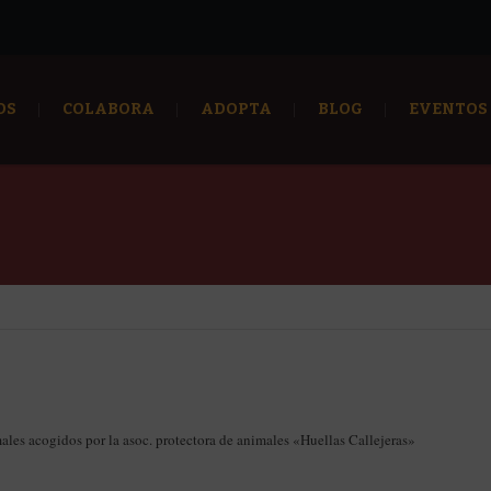
OS
COLABORA
ADOPTA
BLOG
EVENTOS
males acogidos por la asoc. protectora de animales «Huellas Callejeras»