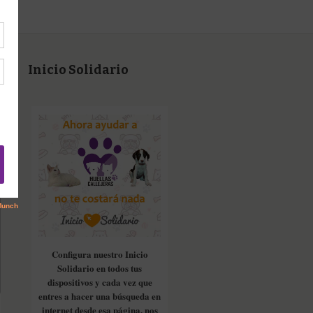
Inicio Solidario
Configura nuestro Inicio
Solidario en todos tus
dispositivos y cada vez que
entres a hacer una búsqueda en
internet desde esa página, nos