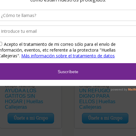
Teaming Gatitos
Teaming Refugio