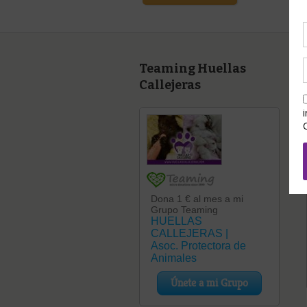
Teaming Huellas
Callejeras