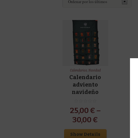
Calendarios
,
Navidad
Calendario
adviento
navideño
25,00
€
–
30,00
€
Show Details