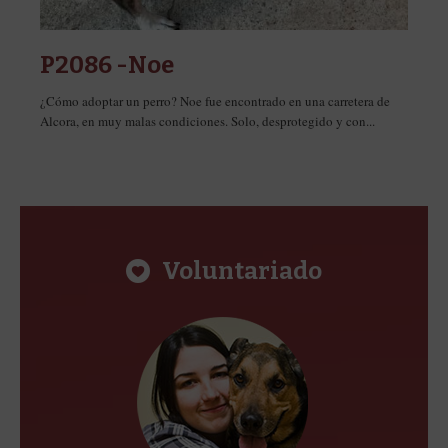
r
P2086 -Noe
¿Cómo adoptar un perro? Noe fue encontrado en una carretera de
S
Alcora, en muy malas condiciones. Solo, desprotegido y con...
m
Voluntariado