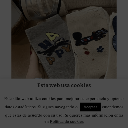
Esta web usa cookies
Este sitio web utiliza cookies para mejorar su experiencia y optener
Calcetines
,
Huellas Callejeras
,
Regalos para él
,
Regalos para ella
,
Regalos para
datos estadísticos. Si sigues navegando o
entendemos
Aceptas
niñ@s
,
Ropa
Calcetines medianos gatos y oso
que estás de acuerdo con su uso. Si quieres más información entra
en
Política de cookies