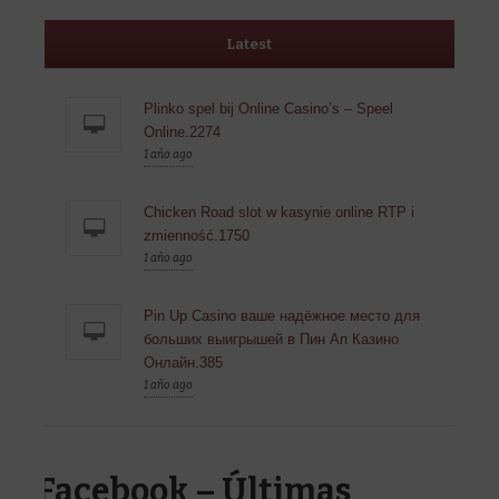
Latest
Plinko spel bij Online Casino’s – Speel
Online.2274
1 año ago
Chicken Road slot w kasynie online RTP i
zmienność.1750
1 año ago
Pin Up Casino ваше надёжное место для
больших выигрышей в Пин Ап Казино
Онлайн.385
1 año ago
Facebook – Últimas