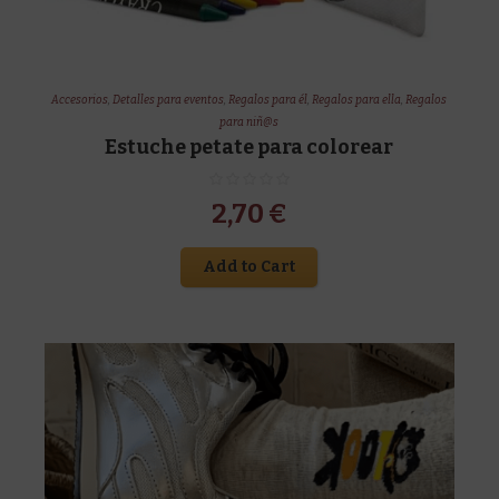
Accesorios
,
Detalles para eventos
,
Regalos para él
,
Regalos para ella
,
Regalos
para niñ@s
Estuche petate para colorear
2,70
€
Add to Cart