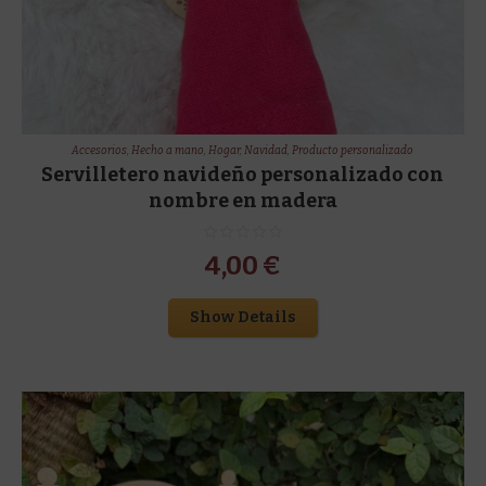
Accesorios
,
Hecho a mano
,
Hogar
,
Navidad
,
Producto personalizado
Servilletero navideño personalizado con
nombre en madera
4,00
€
Show Details