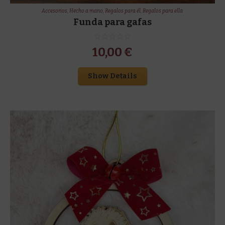
Accesorios
,
Hecho a mano
,
Regalos para él
,
Regalos para ella
Funda para gafas
10,00
€
Show Details