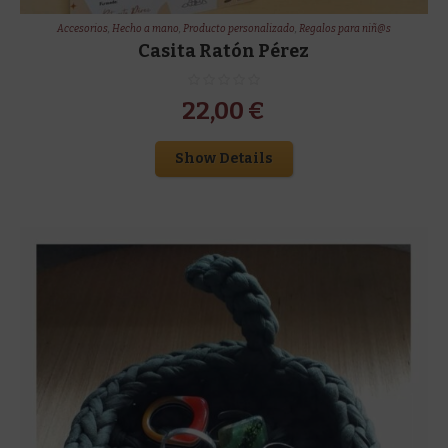
Accesorios
,
Hecho a mano
,
Producto personalizado
,
Regalos para niñ@s
Casita Ratón Pérez
22,00
€
Show Details