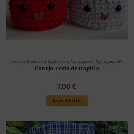
Accesorios
,
Hecho a mano
,
Regalos para él
,
Regalos para ella
,
Regalos para niñ@s
Conejo-cesta de trapillo
7,00
€
Show Details