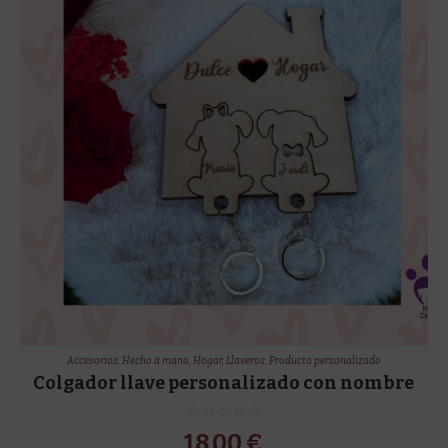
Accesorios
,
Hecho a mano
,
Hogar
,
Llaveros
,
Producto personalizado
Colgador llave personalizado con nombre
18,00
€