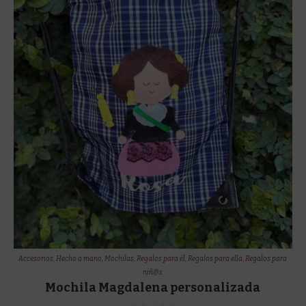
Accesorios
,
Hecho a mano
,
Mochilas
,
Regalos para él
,
Regalos para ella
,
Regalos para
niñ@s
Mochila Magdalena personalizada