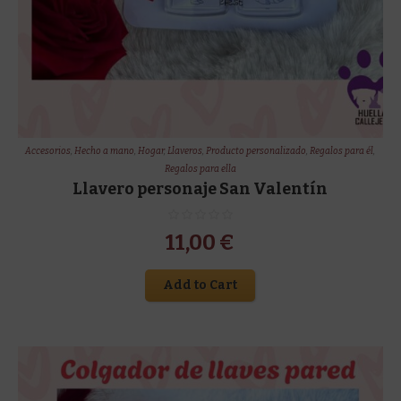
Accesorios
,
Hecho a mano
,
Hogar
,
Llaveros
,
Producto personalizado
,
Regalos para él
,
Regalos para ella
Llavero personaje San Valentín
11,00
€
Add to Cart