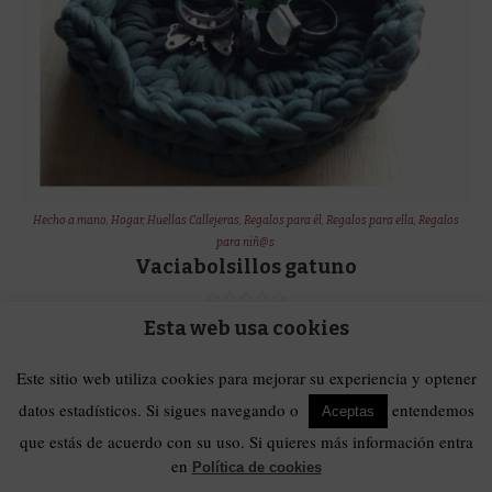
Hecho a mano
,
Hogar
,
Huellas Callejeras
,
Regalos para él
,
Regalos para ella
,
Regalos
para niñ@s
Vaciabolsillos gatuno
Esta web usa cookies
4,00
€
Este sitio web utiliza cookies para mejorar su experiencia y optener
Show Details
datos estadísticos. Si sigues navegando o
entendemos
Aceptas
que estás de acuerdo con su uso. Si quieres más información entra
en
Política de cookies