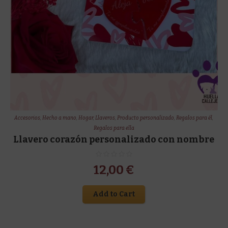
Accesorios
,
Hecho a mano
,
Hogar
,
Llaveros
,
Producto personalizado
,
Regalos para él
,
Regalos para ella
Llavero corazón personalizado con nombre
12,00
€
Add to Cart