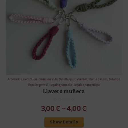
Accesorios
,
Decathlon - Segunda Vida
,
Detalles para eventos
,
Hecho a mano
,
Llaveros
,
Regalos para él
,
Regalos para ella
,
Regalos para niñ@s
Llavero muñeca
3,00
€
–
4,00
€
Show Details