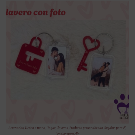
Accesorios
,
Hecho a mano
,
Hogar
,
Llaveros
,
Producto personalizado
,
Regalos para él
,
Regalos para ella