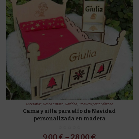
Accesorios
,
Hecho a mano
,
Navidad
,
Producto personalizado
Cama y silla para elfo de Navidad
personalizada en madera
9,00
€
–
28,00
€