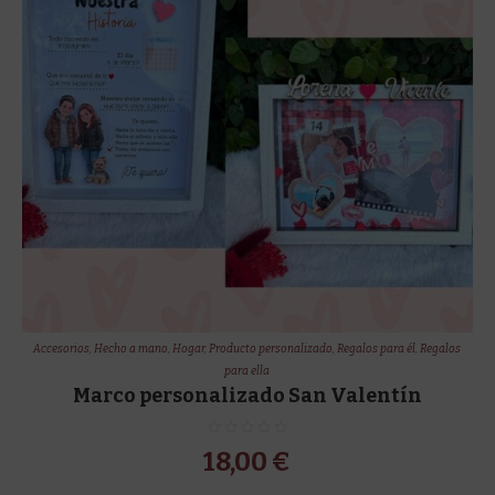
Accesorios
,
Hecho a mano
,
Hogar
,
Producto personalizado
,
Regalos para él
,
Regalos
para ella
Marco personalizado San Valentín
18,00
€