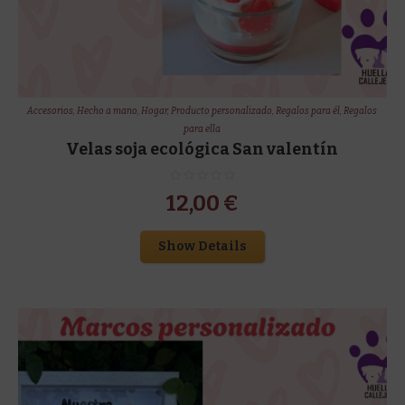
Accesorios
,
Hecho a mano
,
Hogar
,
Producto personalizado
,
Regalos para él
,
Regalos
para ella
Velas soja ecológica San valentín
12,00
€
Show Details