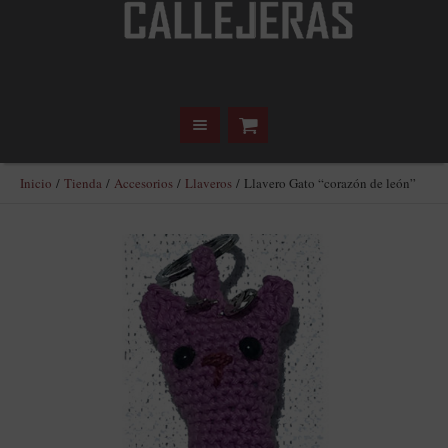
Inicio
/
Tienda
/
Accesorios
/
Llaveros
/ Llavero Gato “corazón de león”