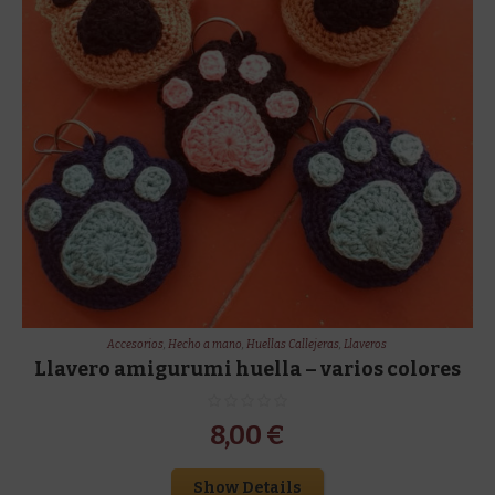
Accesorios
,
Hecho a mano
,
Huellas Callejeras
,
Llaveros
Llavero amigurumi huella – varios colores
8,00
€
Show Details