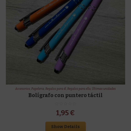
Accesorios
,
Papeleria
,
Regalos para él
,
Regalos para ella
,
Últimas unidades
Bolígrafo con puntero táctil
1,95
€
Show Details