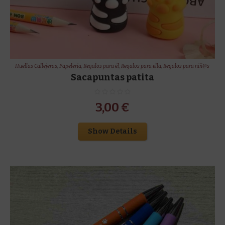
Huellas Callejeras
,
Papeleria
,
Regalos para él
,
Regalos para ella
,
Regalos para niñ@s
Sacapuntas patita
3,00
€
Show Details