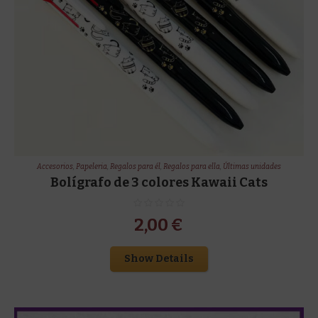
Accesorios
,
Papeleria
,
Regalos para él
,
Regalos para ella
,
Últimas unidades
Bolígrafo de 3 colores Kawaii Cats
2,00
€
Show Details