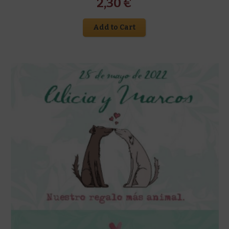
2,30
€
Add to Cart