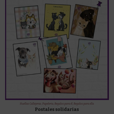
Huellas Callejeras
,
Papeleria
,
Regalos para él
,
Regalos para ella
Postales solidarias