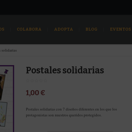
OS
COLABORA
ADOPTA
BLOG
EVENTOS
 solidarias
Postales solidarias
1,00
€
Postales solidarias con 7 diseños diferentes en los que los
protagonistas son nuestros queridos protegidos.