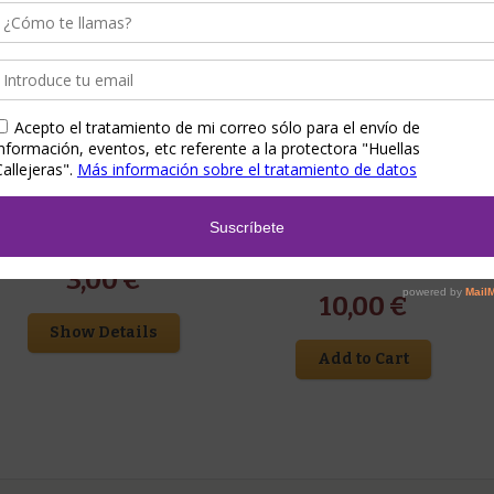
Huellas Callejeras
,
Papeleria
,
Regalos para
Accesorios
,
Huellas Callejeras
,
Regalos para
él
,
Regalos para ella
,
Regalos para niñ@s
él
,
Regalos para ella
Sacapuntas patita
Botella Emociones Sin
Palabras
3,00
€
10,00
€
Show Details
Add to Cart