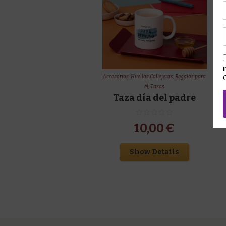
Accesorios
,
Huellas Callejeras
,
Regalos para
él
,
Tazas
Taza día del padre
10,00
€
Show Details