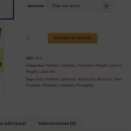
Ilustración
Añadir al carrito
SKU:
N/A
Categories:
,
,
,
Huellas Callejeras
Papeleria
Regalos para él
Regalos para ella
Tags:
,
,
,
,
,
Gato
Huellas Callejeras
Ilustración
Mascota
Perro
,
,
Postales
Postales solidarias
Protegidos
n adicional
Valoraciones (0)