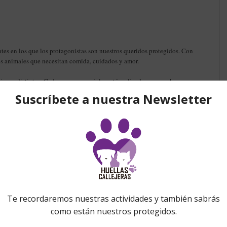
entes en los que los protagonistas son nuestros queridos protegidos. Con
os animales que necesitan comida, cuidados y amor.
ciones distintos. Cada uno es especial y está realizado con mucho amor y
 muy difícil escoger solo uno..
onados