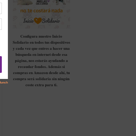
Configura nuestro Inicio
Solidario en todos tus dispositivos
y cada vez que entres a hacer una
búsqueda en internet desde esa
página, nos estarás ayudando a
recaudar fondos. Además si
compras en Amazon desde ahí, tu
compra será solidaria sin ningún
coste extra para ti.