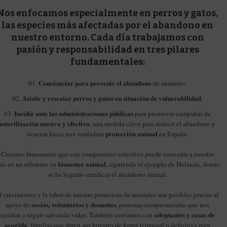
Nos enfocamos especialmente en
perros y gatos
,
las especies más afectadas por el abandono en
nuestro entorno. Cada día trabajamos con
pasión y responsabilidad en tres pilares
fundamentales:
Concienciar para prevenir el abandono
de animales.
Asistir y rescatar perros y gatos en situación de vulnerabilidad
.
Incidir ante las administraciones públicas
para promover campañas de
as.com
esterilización masiva y efectiva
, una medida clave para reducir el abandono y
protección animal
avanzar hacia una verdadera
en España.
Creemos firmemente que este compromiso colectivo puede convertir a nuestro
bienestar animal
aís en un referente en
, siguiendo el ejemplo de Holanda, donde
se ha logrado erradicar el abandono animal.
l crecimiento y la labor de nuestra protectora de animales son posibles gracias al
socios, voluntarios y donantes
apoyo de
, personas comprometidas que nos
adoptantes y casas de
ayudan a seguir salvando vidas. También contamos con
acogida
, familias que abren sus hogares de forma temporal o definitiva para