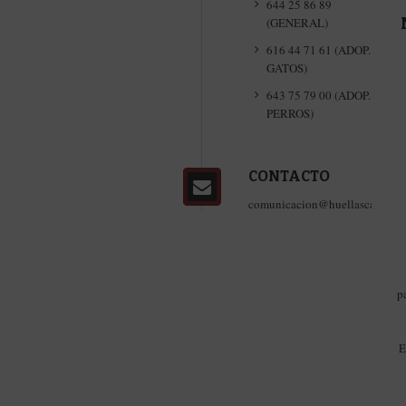
644 25 86 89
(GENERAL)
616 44 71 61 (ADOP.
GATOS)
643 75 79 00 (ADOP.
PERROS)
CONTACTO
comunicacion@huellascallejer
p
E