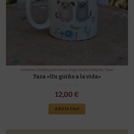
Accesorios
,
Detalles para eventos
,
Hogar
,
Huellas Callejeras
,
Tazas
Taza «Un guiño a la vida»
12,00
€
Add to Cart