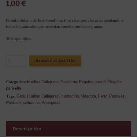
1,00
€
Postal solidario de José Fonollosa. Con estas postales estás ayudando a
todos los animales que necesitan comida, cuidados y amor.
30 disponibles
Añadir al carrito
Categories:
,
,
,
Huellas Callejeras
Papeleria
Regalos para él
Regalos
para ella
Tags:
,
,
,
,
,
,
Gato
Huellas Callejeras
Ilustración
Mascota
Perro
Postales
,
Postales solidarias
Protegidos
Descripción