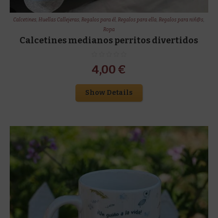
Calcetines
,
Huellas Callejeras
,
Regalos para él
,
Regalos para ella
,
Regalos para niñ@s
,
Ropa
Calcetines medianos perritos divertidos
4,00
€
Show Details