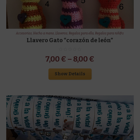
Accesorios
,
Hecho a mano
,
Llaveros
,
Regalos para ella
,
Regalos para niñ@s
Llavero Gato “corazón de león”
7,00
€
–
8,00
€
Show Details