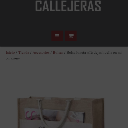
Inicio
/
Tienda
/
Accesorios
/
Bolsas
/ Bolsa loneta «Tú dejas huella en mi
corazón»