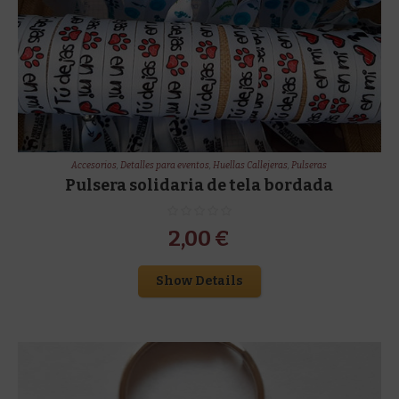
Accesorios
,
Detalles para eventos
,
Huellas Callejeras
,
Pulseras
Pulsera solidaria de tela bordada
2,00
€
Show Details