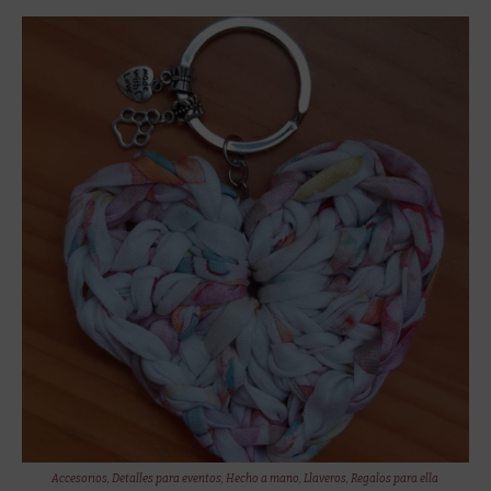
Accesorios
,
Detalles para eventos
,
Hecho a mano
,
Llaveros
,
Regalos para ella