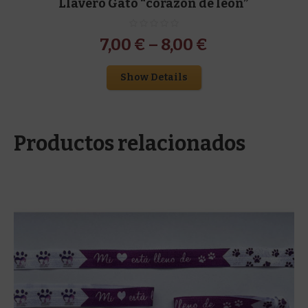
Llavero Gato “corazón de león”
7,00
€
–
8,00
€
Show Details
Productos relacionados