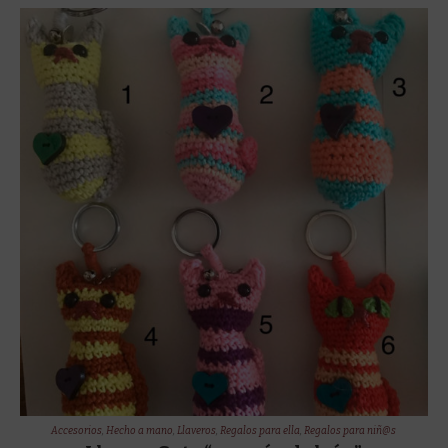
Accesorios
,
Hecho a mano
,
Llaveros
,
Regalos para ella
,
Regalos para niñ@s