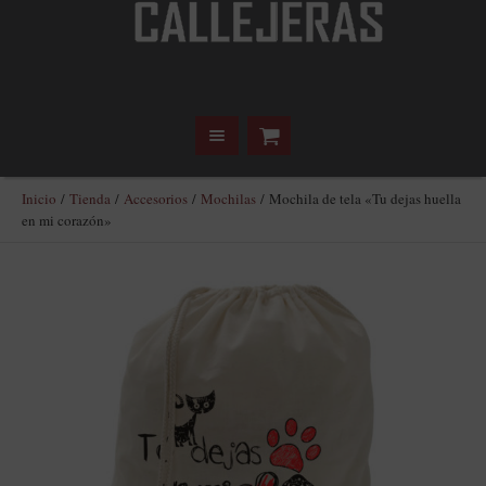
Inicio
/
Tienda
/
Accesorios
/
Mochilas
/ Mochila de tela «Tu dejas huella
en mi corazón»