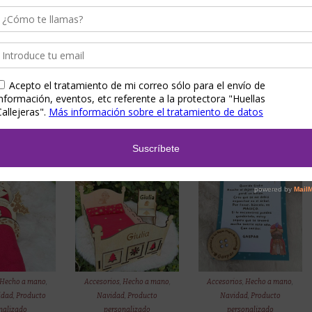
para perro o
gato en madera
3,00
€
50
€
Show Details
7,00
€
–
Details
10,00
€
Show Details
Hecho a mano
,
Accesorios
,
Hecho a mano
,
Accesorios
,
Hecho a mano
,
idad
,
Producto
Navidad
,
Producto
Navidad
,
Producto
nalizado
personalizado
personalizado