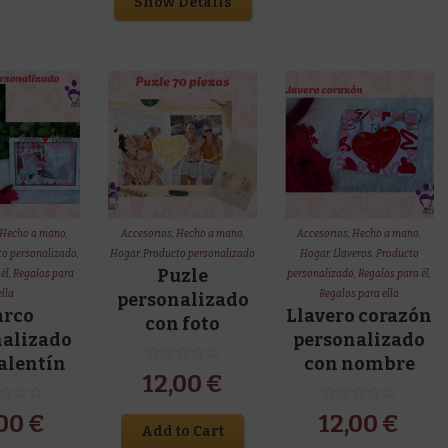
Show Details
Hecho a mano
,
Accesorios
,
Hecho a mano
,
Accesorios
,
Hecho a mano
,
to personalizado
,
Hogar
,
Producto personalizado
Hogar
,
Llaveros
,
Producto
Puzle
él
,
Regalos para
personalizado
,
Regalos para él
,
ella
Regalos para ella
personalizado
rco
Llavero corazón
con foto
nalizado
personalizado
alentín
con nombre
12,00
€
,00
€
12,00
€
Add to Cart