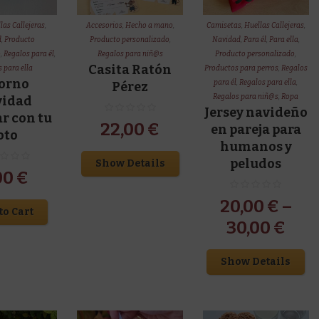
las Callejeras
,
Accesorios
,
Hecho a mano
,
Camisetas
,
Huellas Callejeras
,
d
,
Producto
Producto personalizado
,
Navidad
,
Para él
,
Para ella
,
o
,
Regalos para él
,
Regalos para niñ@s
Producto personalizado
,
Casita Ratón
 para ella
Productos para perros
,
Regalos
orno
para él
,
Regalos para ella
,
Pérez
Regalos para niñ@s
,
Ropa
vidad
Jersey navideño
ar con tu
22,00
€
en pareja para
oto
humanos y
peludos
Show Details
00
€
20,00
€
–
to Cart
30,00
€
Show Details