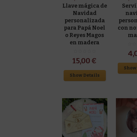
Llave mágica de
Servi
Navidad
nav
personalizada
perso
para Papá Noel
con n
o Reyes Magos
ma
en madera
4,
15,00
€
Show 
Show Details