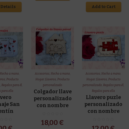
Details
Add to Cart
Hecho a mano
,
Accesorios
,
Hecho a mano
,
Accesorios
,
Hecho a mano
,
eros
,
Producto
Hogar
,
Llaveros
,
Producto
Hogar
,
Llaveros
,
Producto
o
,
Regalos para él
,
personalizado
personalizado
,
Regalos para él
,
Colgador llave
 para ella
Regalos para ella
avero
Llavero puzle
personalizado
naje San
personalizado
con nombre
entín
con nombre
18,00
€
,00
€
12,00
€