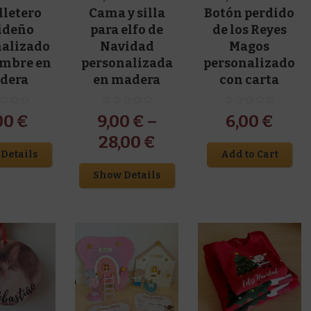
lletero
Cama y silla
Botón perdido
ideño
para elfo de
de los Reyes
nalizado
Navidad
Magos
ombre en
personalizada
personalizado
dera
en madera
con carta
00
€
9,00
€
–
6,00
€
28,00
€
Details
Add to Cart
Show Details