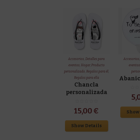
Accesorios
,
Detalles para
Accesorios
eventos
,
Hogar
,
Producto
evento
personalizado
,
Regalos para él
,
perso
Abanic
Regalos para ella
Chancla
personalizada
5,
15,00
€
Show 
Show Details