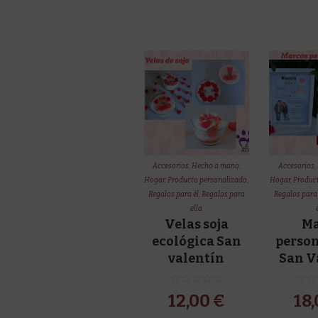
Accesorios
,
Hecho a mano
,
Accesorios
,
Hogar
,
Producto personalizado
,
Hogar
,
Produc
Regalos para él
,
Regalos para
Regalos para 
ella
Velas soja
Ma
ecológica San
perso
valentín
San V
12,00
€
18