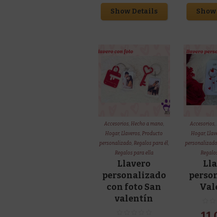
Show Details
Show 
Accesorios
,
Hecho a mano
,
Accesorios
,
Hogar
,
Llaveros
,
Producto
Hogar
,
Llav
personalizado
,
Regalos para él
,
personalizad
Regalos para ella
Regalos
Llavero
Ll
personalizado
perso
con foto San
Val
valentín
11