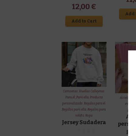
12,00
€
Add 
Add to Cart
Camisetas
,
Huellas Callejeras
,
Para él
,
Para ella
,
Producto
Accesorios
personalizado
,
Regalos para él
,
evento
Regalos para ella
,
Regalos para
perso
Ab
niñ@s
,
Ropa
Jersey Sudadera
perso
gr