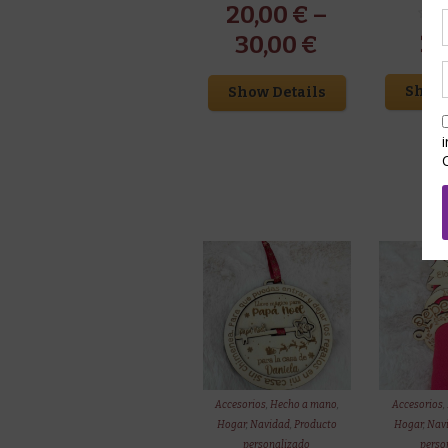
20,00
€
–
2,
30,00
€
Show 
Show Details
Accesorios
,
Hecho a mano
,
Accesorios
,
Hogar
,
Navidad
,
Producto
Hogar
,
Nav
personalizado
perso