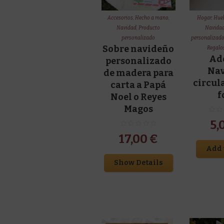
Accesorios
,
Hecho a mano
,
Hogar
,
Huel
Navidad
,
Producto
Navida
personalizado
personalizad
Sobre navideño
Regalos
Ad
personalizado
Na
de madera para
circul
carta a Papá
f
Noel o Reyes
Magos
5,
17,00
€
Add 
Show Details