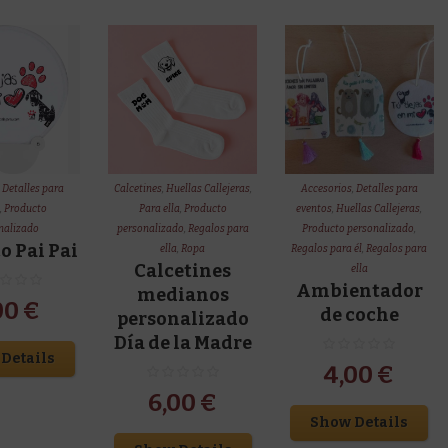
los
últi
,
Detalles para
Calcetines
,
Huellas Callejeras
,
Accesorios
,
Detalles para
s
,
Producto
Para ella
,
Producto
eventos
,
Huellas Callejeras
,
nalizado
personalizado
,
Regalos para
Producto personalizado
,
o Pai Pai
ella
,
Ropa
Regalos para él
,
Regalos para
Calcetines
ella
Ambientador
medianos
00
€
de coche
personalizado
Día de la Madre
Details
4,00
€
6,00
€
Show Details