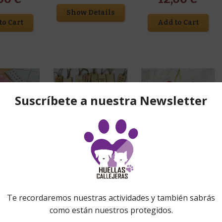
Show Details
to Cart
Add to Cart
Accesorios
,
Detalles para
Accesorios
,
Hecho a mano
,
eventos
,
Huellas Callejeras
,
Hogar
,
Navidad
,
Producto
,
Detalles para
Producto personalizado
,
personalizado
s
,
Producto
Adorno
Regalos para él
,
Regalos para
nalizado
anico
ella
,
Regalos para niñ@s
navideño
Marca páginas
nalizado
personalizado
personalizado
abado
con nombre