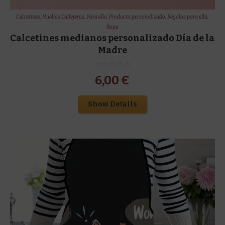
Calcetines
,
Huellas Callejeras
,
Para ella
,
Producto personalizado
,
Regalos para ella
,
Ropa
Calcetines medianos personalizado Día de la
Madre
6,00
€
Show Details