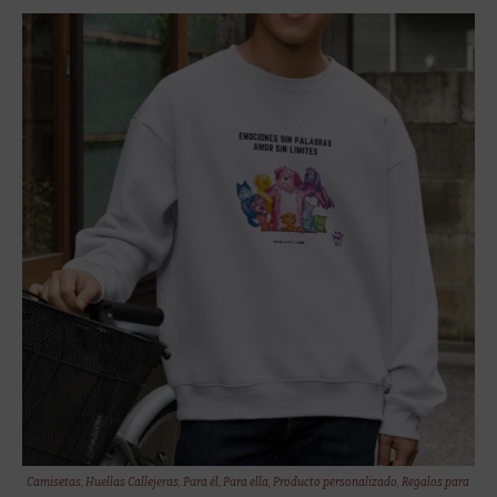
Camisetas
,
Huellas Callejeras
,
Para él
,
Para ella
,
Producto personalizado
,
Regalos para