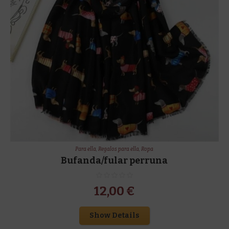
Para ella
,
Regalos para ella
,
Ropa
Bufanda/fular perruna
12,00
€
Show Details