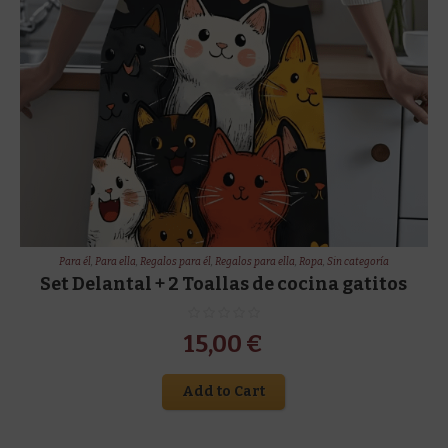
Para él
,
Para ella
,
Regalos para él
,
Regalos para ella
,
Ropa
,
Sin categoría
Set Delantal + 2 Toallas de cocina gatitos
15,00
€
Add to Cart