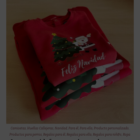
Camisetas
,
Huellas Callejeras
,
Navidad
,
Para él
,
Para ella
,
Producto personalizado
,
Productos para perros
,
Regalos para él
,
Regalos para ella
,
Regalos para niñ@s
,
Ropa