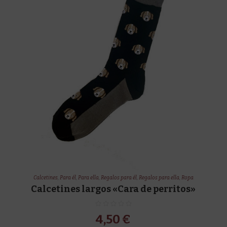
Calcetines
,
Para él
,
Para ella
,
Regalos para él
,
Regalos para ella
,
Ropa
Calcetines largos «Cara de perritos»
4,50
€