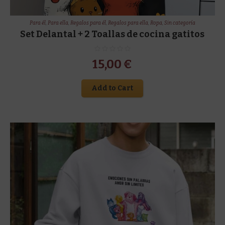
Para él
,
Para ella
,
Regalos para él
,
Regalos para ella
,
Ropa
,
Sin categoría
Set Delantal + 2 Toallas de cocina gatitos
15,00
€
Add to Cart