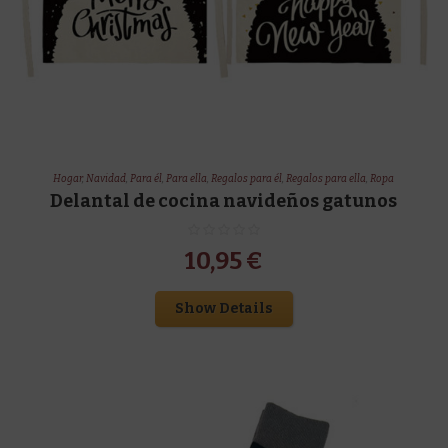
Hogar
,
Navidad
,
Para él
,
Para ella
,
Regalos para él
,
Regalos para ella
,
Ropa
Delantal de cocina navideños gatunos
10,95
€
Show Details