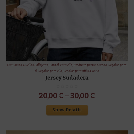
Camisetas
,
Huellas Callejeras
,
Para él
,
Para ella
,
Producto personalizado
,
Regalos para
él
,
Regalos para ella
,
Regalos para niñ@s
,
Ropa
Jersey Sudadera
20,00
€
–
30,00
€
Show Details