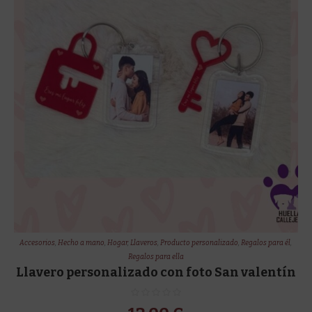
Accesorios
,
Hecho a mano
,
Hogar
,
Llaveros
,
Producto personalizado
,
Regalos para él
,
Regalos para ella
Llavero personalizado con foto San valentín