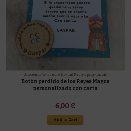
Accesorios
,
Hecho a mano
,
Navidad
,
Producto personalizado
Botón perdido de los Reyes Magos
personalizado con carta
6,00
€
Add to Cart