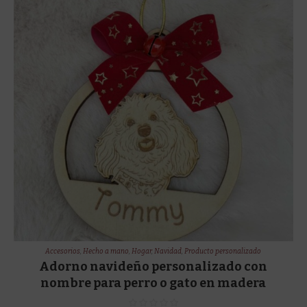
Accesorios
,
Hecho a mano
,
Hogar
,
Navidad
,
Producto personalizado
Adorno navideño personalizado con
nombre para perro o gato en madera