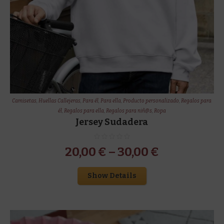
Camisetas
,
Huellas Callejeras
,
Para él
,
Para ella
,
Producto personalizado
,
Regalos para
él
,
Regalos para ella
,
Regalos para niñ@s
,
Ropa
Jersey Sudadera
20,00
€
–
30,00
€
Show Details