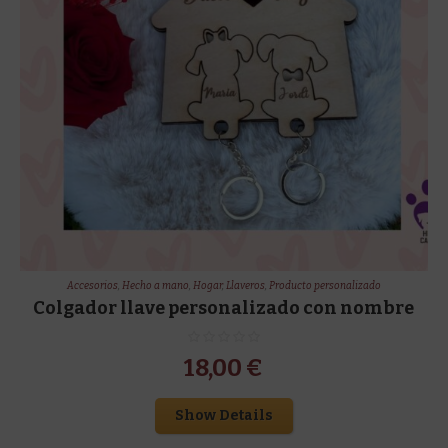
Accesorios
,
Hecho a mano
,
Hogar
,
Llaveros
,
Producto personalizado
Colgador llave personalizado con nombre
18,00
€
Show Details