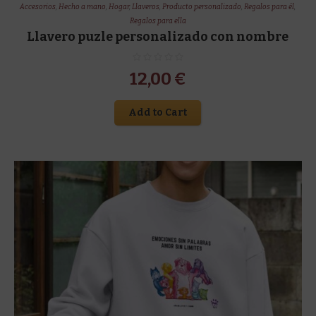
Accesorios
,
Hecho a mano
,
Hogar
,
Llaveros
,
Producto personalizado
,
Regalos para él
,
Regalos para ella
Llavero puzle personalizado con nombre
12,00
€
Add to Cart