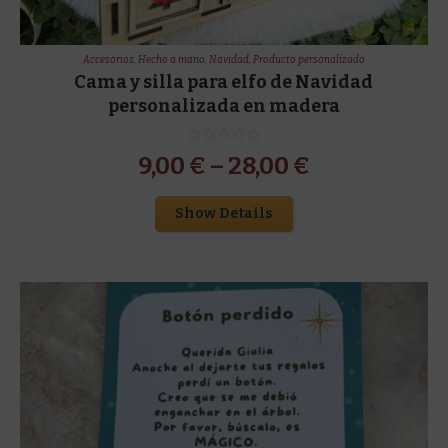
Accesorios
,
Hecho a mano
,
Navidad
,
Producto personalizado
Cama y silla para elfo de Navidad
personalizada en madera
9,00
€
–
28,00
€
Show Details