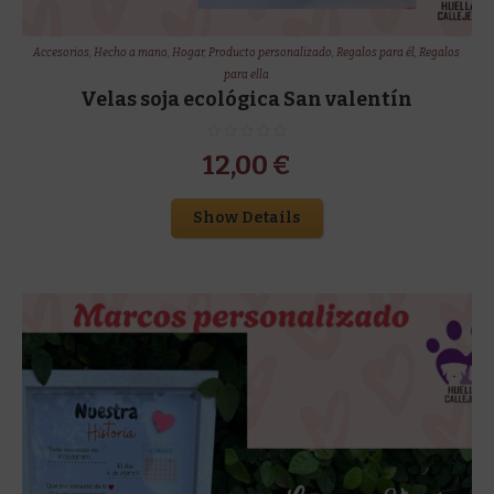
Accesorios
,
Hecho a mano
,
Hogar
,
Producto personalizado
,
Regalos para él
,
Regalos
para ella
Velas soja ecológica San valentín
12,00
€
Show Details