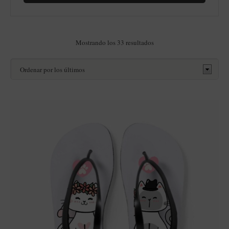
Ordenado
Mostrando los 33 resultados
por
los
últimos