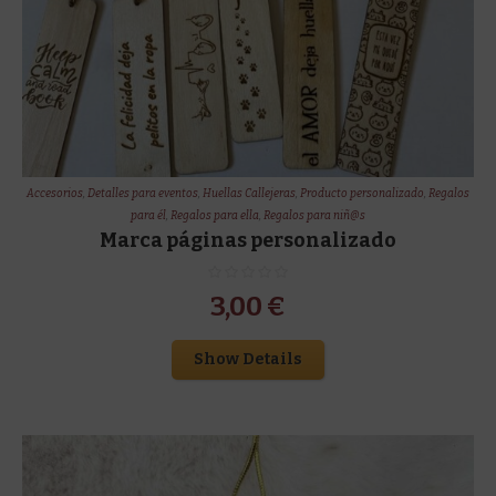
Accesorios
,
Detalles para eventos
,
Huellas Callejeras
,
Producto personalizado
,
Regalos
para él
,
Regalos para ella
,
Regalos para niñ@s
Marca páginas personalizado
3,00
€
Show Details