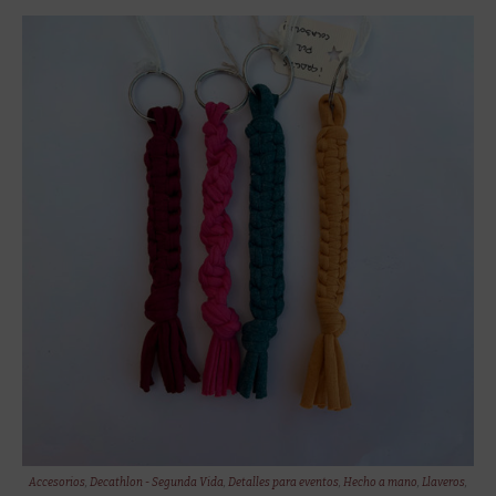
Accesorios
,
Decathlon - Segunda Vida
,
Detalles para eventos
,
Hecho a mano
,
Llaveros
,