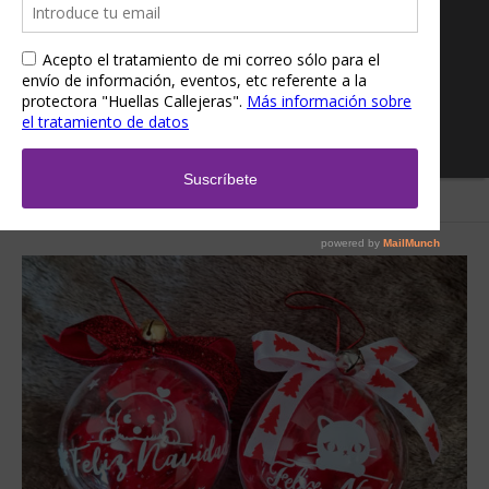
Inicio
/
Tienda
/
Accesorios
/ Bolas de navidad – Adornos navideños