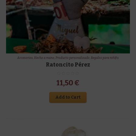
Accesorios
,
Hecho a mano
,
Producto personalizado
,
Regalos para niñ@s
Ratoncito Pérez
11,50
€
Add to Cart