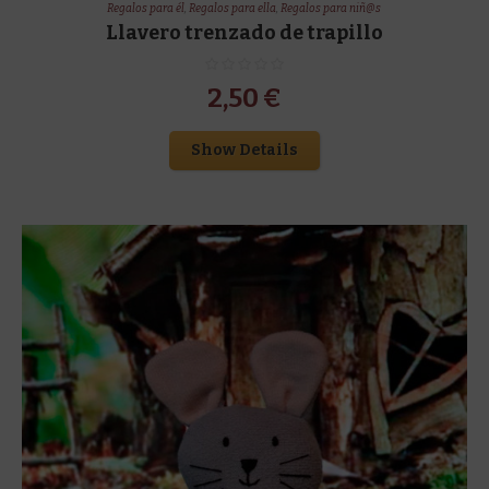
Regalos para él
,
Regalos para ella
,
Regalos para niñ@s
Llavero trenzado de trapillo
2,50
€
Show Details