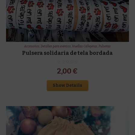
Accesorios
,
Detalles para eventos
,
Huellas Callejeras
,
Pulseras
Pulsera solidaria de tela bordada
2,00
€
Show Details