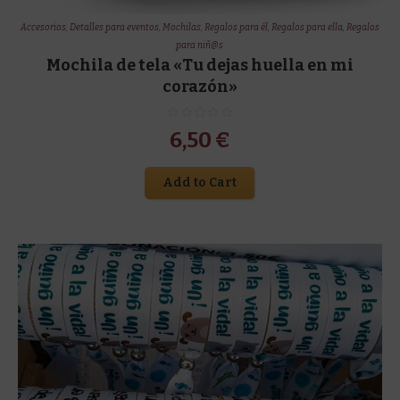
Accesorios
,
Detalles para eventos
,
Mochilas
,
Regalos para él
,
Regalos para ella
,
Regalos
para niñ@s
Mochila de tela «Tu dejas huella en mi
corazón»
6,50
€
Add to Cart