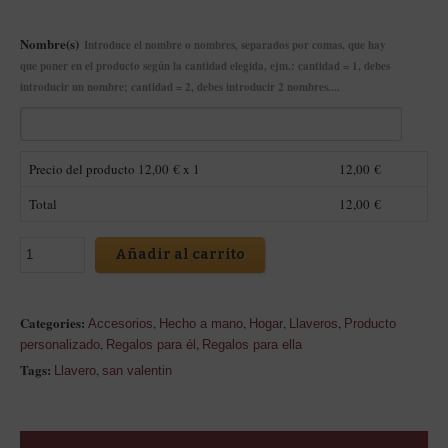
Nombre(s)
Introduce el nombre o nombres, separados por comas, que hay
que poner en el producto según la cantidad elegida, ejm.: cantidad = 1, debes
introducir un nombre; cantidad = 2, debes introducir 2 nombres....
Precio del producto
12,00
€ x 1
12,00
€
Total
12,00
€
Añadir al carrito
Categories:
,
,
,
,
Accesorios
Hecho a mano
Hogar
Llaveros
Producto
,
,
personalizado
Regalos para él
Regalos para ella
Tags:
,
Llavero
san valentin