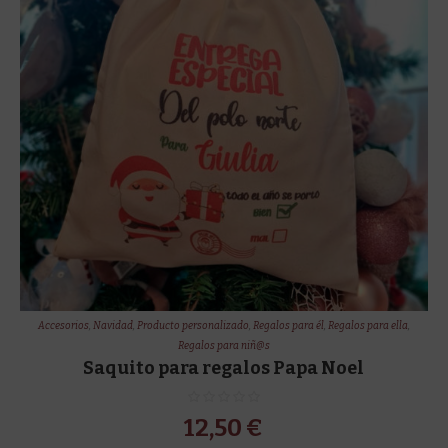
Accesorios
,
Navidad
,
Producto personalizado
,
Regalos para él
,
Regalos para ella
,
Regalos para niñ@s
Saquito para regalos Papa Noel
12,50
€