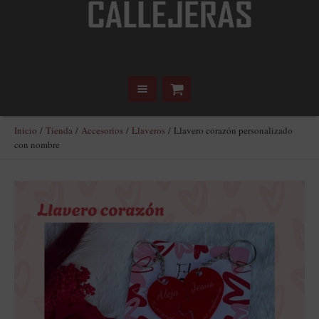
Inicio
/
Tienda
/
Accesorios
/
Llaveros
/ Llavero corazón personalizado
con nombre