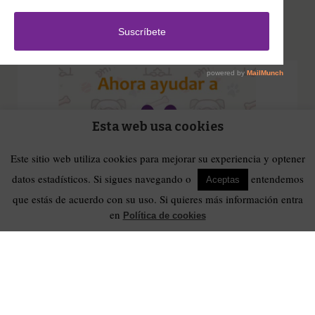
Inicio Solidario
Esta web usa cookies
Este sitio web utiliza cookies para mejorar su experiencia y optener
datos estadísticos. Si sigues navegando o
entendemos
Aceptas
que estás de acuerdo con su uso. Si quieres más información entra
en
Política de cookies
Configura nuestro Inicio Solidario en todos tus dispositivos y cada
vez que entres a hacer una búsqueda en internet desde esa página,
nos estarás ayudando a recaudar fondos. Además si compras en