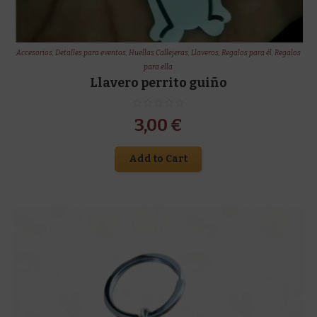
Accesorios
,
Detalles para eventos
,
Huellas Callejeras
,
Llaveros
,
Regalos para él
,
Regalos
para ella
Llavero perrito guiño
3,00
€
Add to Cart