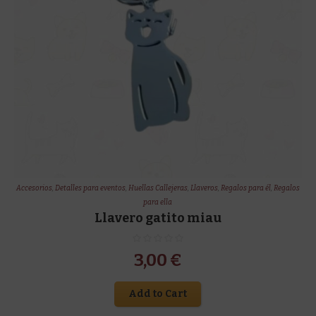
Accesorios
,
Detalles para eventos
,
Huellas Callejeras
,
Llaveros
,
Regalos para él
,
Regalos
para ella
Llavero gatito miau
3,00
€
Add to Cart