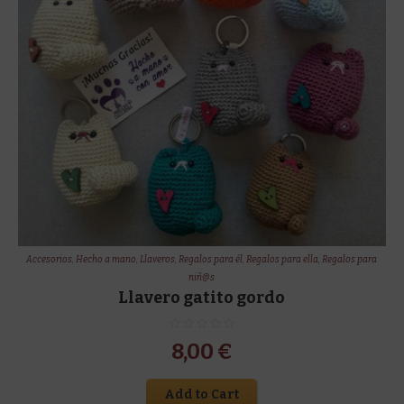
Accesorios
,
Hecho a mano
,
Llaveros
,
Regalos para él
,
Regalos para ella
,
Regalos para
niñ@s
Llavero gatito gordo
8,00
€
Add to Cart