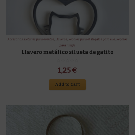
Accesorios
,
Detalles para eventos
,
Llaveros
,
Regalos para él
,
Regalos para ella
,
Regalos
para niñ@s
Llavero metálico silueta de gatito
1,25
€
Add to Cart