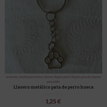
Accesorios
,
Detalles para eventos
,
Llaveros
,
Regalos para él
,
Regalos para ella
,
Regalos
para niñ@s
Llavero metálico pata de perro hueca
1,25
€