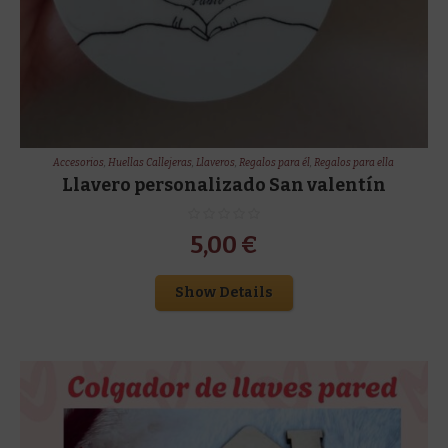
Accesorios
,
Huellas Callejeras
,
Llaveros
,
Regalos para él
,
Regalos para ella
Llavero personalizado San valentín
5,00
€
Show Details