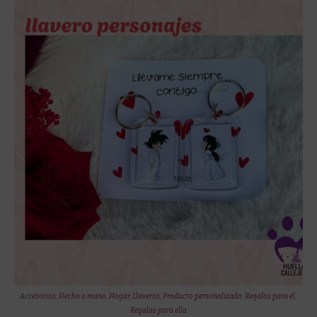
Accesorios
,
Hecho a mano
,
Hogar
,
Llaveros
,
Producto personalizado
,
Regalos para él
,
Regalos para ella