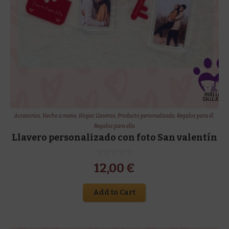
Accesorios
,
Hecho a mano
,
Hogar
,
Llaveros
,
Producto personalizado
,
Regalos para él
,
Regalos para ella
Llavero personalizado con foto San valentín
12,00
€
Add to Cart