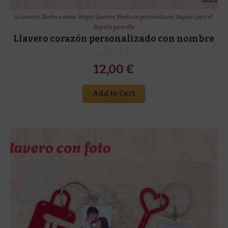
Accesorios
,
Hecho a mano
,
Hogar
,
Llaveros
,
Producto personalizado
,
Regalos para él
,
Regalos para ella
Llavero corazón personalizado con nombre
12,00
€
Add to Cart