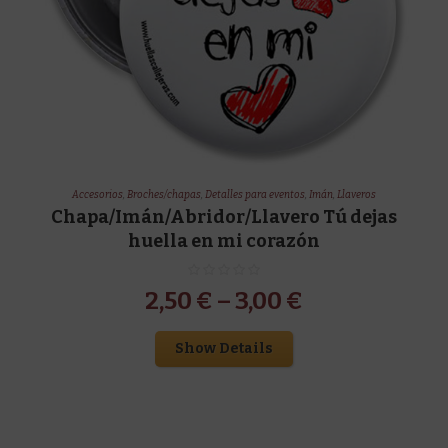
Accesorios
,
Broches/chapas
,
Detalles para eventos
,
Imán
,
Llaveros
Chapa/Imán/Abridor/Llavero Tú dejas
huella en mi corazón
2,50
€
–
3,00
€
Show Details