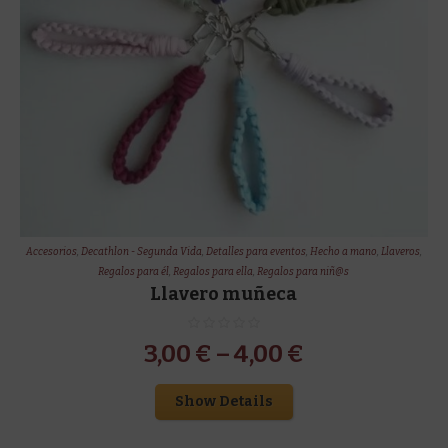
Accesorios
,
Decathlon - Segunda Vida
,
Detalles para eventos
,
Hecho a mano
,
Llaveros
,
Regalos para él
,
Regalos para ella
,
Regalos para niñ@s
Llavero muñeca
3,00
€
–
4,00
€
Show Details