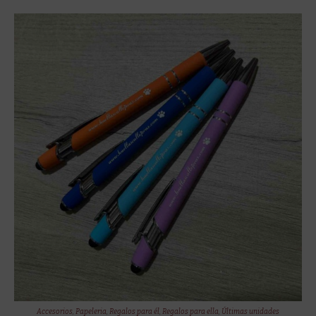
Accesorios
,
Papeleria
,
Regalos para él
,
Regalos para ella
,
Últimas unidades