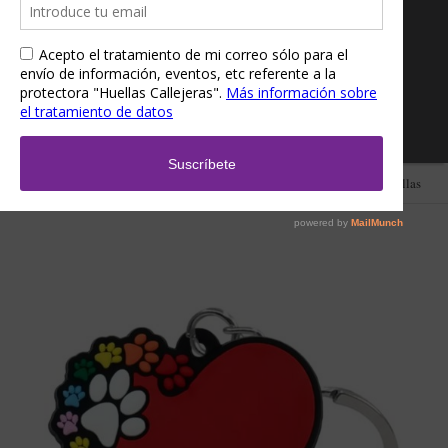
Inicio
/
Tienda
/
Accesorios
/
Llaveros
/ Llavero corazón lleno de huellas