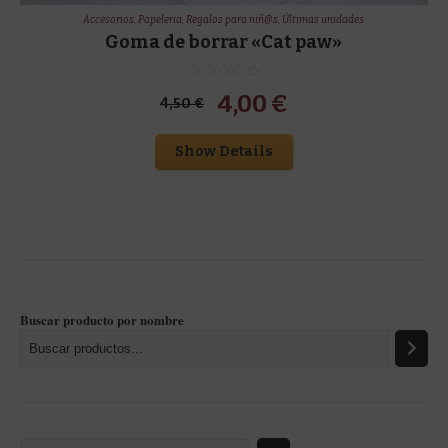
Accesorios
,
Papeleria
,
Regalos para niñ@s
,
Últimas unidades
Goma de borrar «Cat paw»
El
El
4,00
€
4,50
€
precio
precio
Show Details
original
actual
era:
es:
4,50 €.
4,00 €.
Buscar producto por nombre
Selecciona