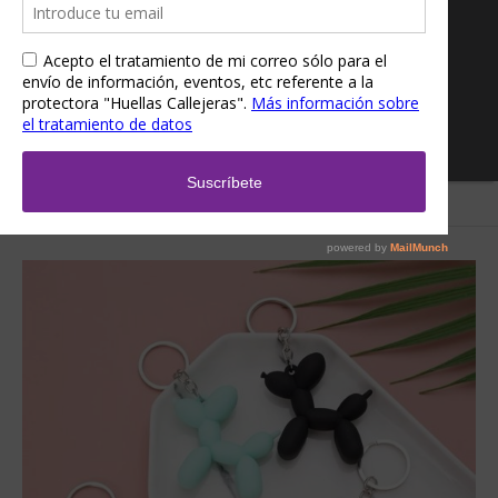
Inicio
/
Tienda
/
Accesorios
/
Llaveros
/ Llavero globo perrito