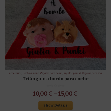
Accesorios
,
Hecho a mano
,
Regalos para bebés
,
Regalos para él
,
Regalos para ella
Triángulo a bordo para coche
10,00
€
–
15,00
€
Show Details