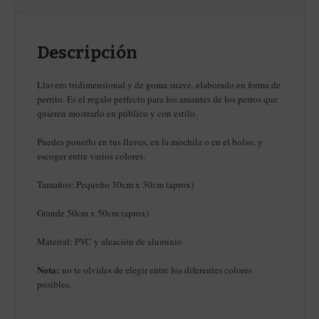
Descripción
Llavero tridimensional y de goma suave, elaborado en forma de
perrito. Es el regalo perfecto para los amantes de los perros que
quieren mostrarlo en público y con estilo.
Puedes ponerlo en tus llaves, en la mochila o en el bolso, y
escoger entre varios colores.
Tamaños: Pequeño 30cm x 30cm (aprox)
Grande 50cm x 50cm (aprox)
Material: PVC y aleación de aluminio
Nota:
no te olvides de elegir entre los diferentes colores
posibles.