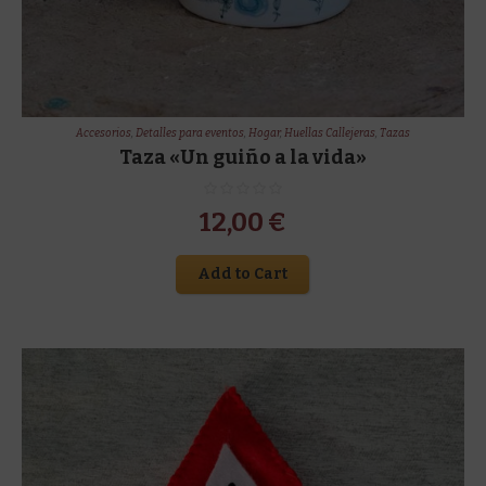
Accesorios
,
Detalles para eventos
,
Hogar
,
Huellas Callejeras
,
Tazas
Taza «Un guiño a la vida»
12,00
€
Add to Cart