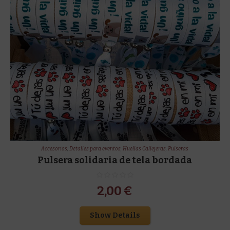
Accesorios
,
Detalles para eventos
,
Huellas Callejeras
,
Pulseras
Pulsera solidaria de tela bordada
2,00
€
Show Details