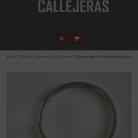
Inicio
/
Tienda
/
Accesorios
/
Llaveros
/ Llavero metálico silueta de gatito