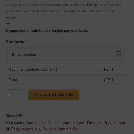
check para que podamos personalizarlo. Recuerda que el tiempo de preparación
para pedidos de más de 10 unidades con personalización es de un mes como
mínimo.
Empaquetado individual y tarjeta personalizada
Envoltorio
*
Precio del producto
1,25
€ x 1
1,25
€
Total
1,25
€
Añadir al carrito
SKU:
500
Categories:
,
,
,
Accesorios
Detalles para eventos
Llaveros
Regalos para
,
,
él
Regalos para ella
Regalos para niñ@s