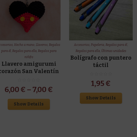
ccesorios
,
Hecho a mano
,
Llaveros
,
Regalos
Accesorios
,
Papeleria
,
Regalos para él
,
para él
,
Regalos para ella
,
Regalos para
Regalos para ella
,
Últimas unidades
Bolígrafo con puntero
niñ@s
Llavero amigurumi
táctil
corazón San Valentín
1,95
€
6,00
€
–
7,00
€
Show Details
Show Details