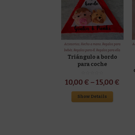
Accesorios
,
Hecho a mano
,
Regalos para
A
bebés
,
Regalos para él
,
Regalos para ella
Triángulo a bordo
para coche
10,00
€
–
15,00
€
Show Details