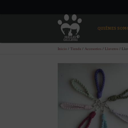
QUIÉNES SOM
Inicio
/
Tienda
/
Accesorios
/
Llaveros
/ Lla