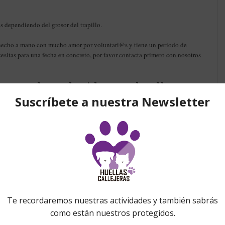
s dependiendo del grosor del trapillo.
hecho a mano con mucho amor por voluntari@s y tiene un periodo de
cesitas para una fecha en concreto, por favor contacta primero con nosotros
s que han elegido este detalle…