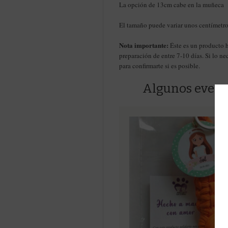
La opción de 13cm cabe en la muñeca
El tamaño puede variar unos centímetro
Nota importante:
Éste es un producto 
preparación de entre 7-10 días. Si lo ne
para confirmarte si es posible.
Algunos evento