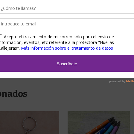
Comunión Sol
onados