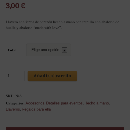
3,00
€
Llavero con forma de corazón hecho a mano con trapillo con abalorio de
huella y abalorio “made with love”.
Color
Añadir al carrito
SKU:
N/A
Categories:
,
,
,
Accesorios
Detalles para eventos
Hecho a mano
,
Llaveros
Regalos para ella