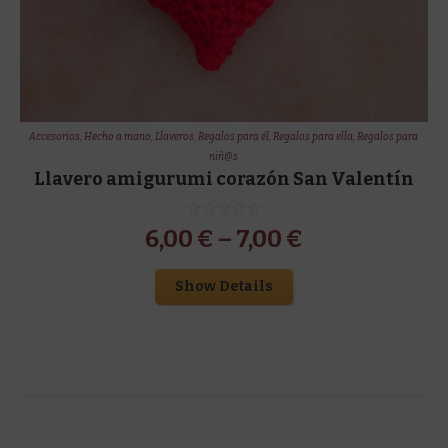
Accesorios
,
Hecho a mano
,
Llaveros
,
Regalos para él
,
Regalos para ella
,
Regalos para
niñ@s
Llavero amigurumi corazón San Valentín
6,00
€
–
7,00
€
Show Details