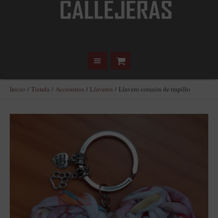
Inicio
/
Tienda
/
Accesorios
/
Llaveros
/ Llavero corazón de trapillo