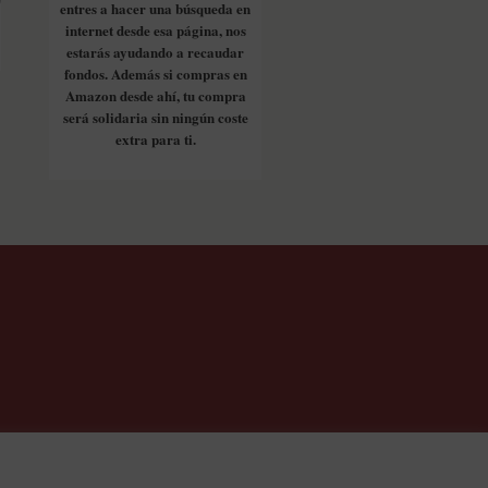
entres a hacer una búsqueda en
internet desde esa página, nos
estarás ayudando a recaudar
fondos. Además si compras en
Amazon desde ahí, tu compra
será solidaria sin ningún coste
extra para ti.
os