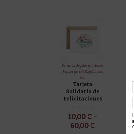
Donación
,
Regalos para bebés
,
Regalos para él
,
Regalos para
ella
Tarjeta
Solidaria de
Felicitaciones
10,00
€
–
60,00
€