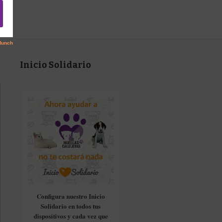
Inicio Solidario
Configura nuestro Inicio
Solidario en todos tus
dispositivos y cada vez que