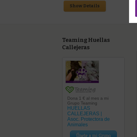
Show Details
Teaming Huellas
Callejeras