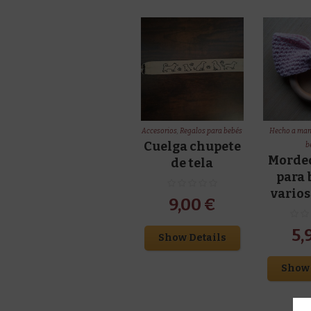
Accesorios
,
Regalos para bebés
Hecho a ma
Cuelga chupete
b
Morde
de tela
para 
varios
9,00
€
5,
Show Details
Show 