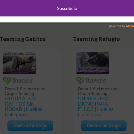
Teaming Gatitos
Teaming Refugio