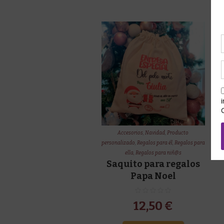
Accesorios
,
Navidad
,
Producto
personalizado
,
Regalos para él
,
Regalos para
ella
,
Regalos para niñ@s
Saquito para regalos
Papa Noel
12,50
€