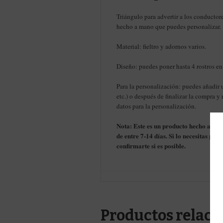
Triángulo para advertir a los conductore
hecho a mano que puedes personalizar.
Material: fieltro y adornos varios.
Diseño: puedes poner hasta 4 rostros en 
Para la personalización: puedes añadir u
etc.) o después de finalizar la compra y
datos para la personalización.
Nota: Este es un producto hecho a ma
de entre 7-14 días. Si lo necesitas pa
confirmarte si es posible.
Productos relaci