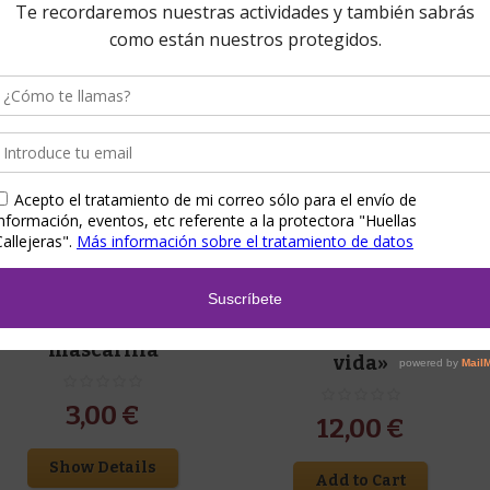
Accesorios
,
Detalles para eventos
,
Hogar
,
Accesorios
,
Hecho a mano
Huellas Callejeras
,
Tazas
Collar sujeta
Taza «Un guiño a la
mascarilla
vida»
3,00
€
12,00
€
Show Details
Add to Cart