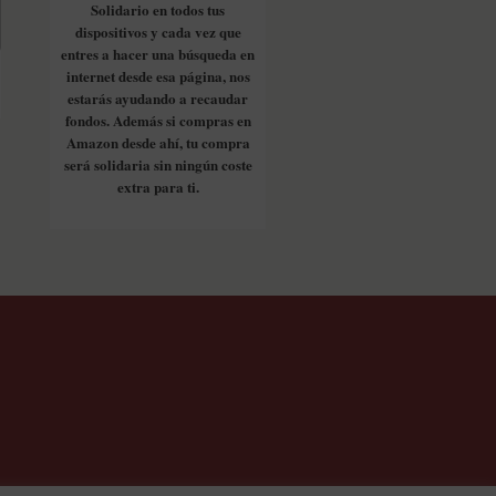
Solidario en todos tus
dispositivos y cada vez que
entres a hacer una búsqueda en
internet desde esa página, nos
estarás ayudando a recaudar
fondos. Además si compras en
Amazon desde ahí, tu compra
será solidaria sin ningún coste
extra para ti.