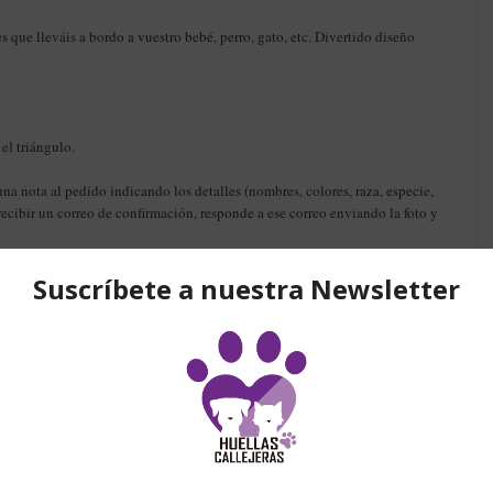
s que lleváis a bordo a vuestro bebé, perro, gato, etc. Divertido diseño
el triángulo.
na nota al pedido indicando los detalles (nombres, colores, raza, especie,
 recibir un correo de confirmación, responde a ese correo enviando la foto y
no con mucho amor por voluntari@s y tiene un periodo de preparación
ra una fecha en concreto, por favor, contacta primero con nosotros para
onados