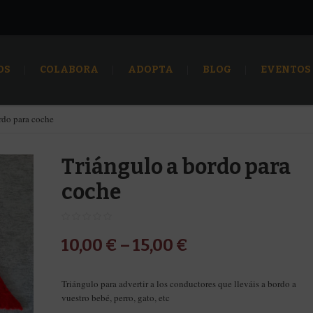
OS
COLABORA
ADOPTA
BLOG
EVENTOS
rdo para coche
Triángulo a bordo para
coche
10,00
€
–
15,00
€
Triángulo para advertir a los conductores que lleváis a bordo a
vuestro bebé, perro, gato, etc