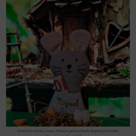
Accesorios
,
Hecho a mano
,
Producto personalizado
,
Regalos para niñ@s