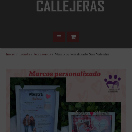
Inicio
/
Tienda
/
Accesorios
/ Marco personalizado San Valentín