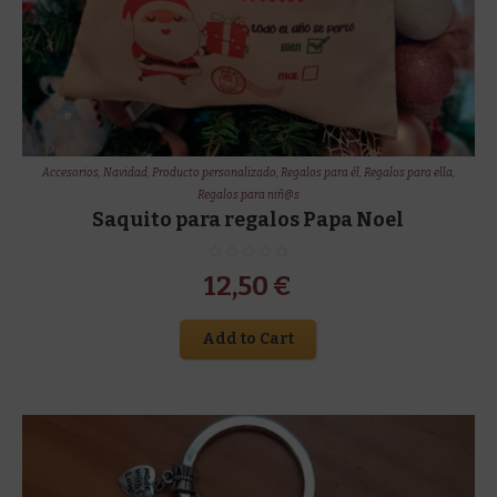
Accesorios
,
Navidad
,
Producto personalizado
,
Regalos para él
,
Regalos para ella
,
Regalos para niñ@s
Saquito para regalos Papa Noel
12,50
€
Add to Cart