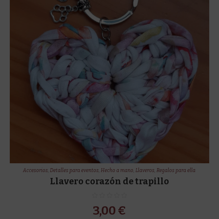
Accesorios
,
Detalles para eventos
,
Hecho a mano
,
Llaveros
,
Regalos para ella
Llavero corazón de trapillo
3,00
€