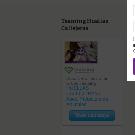
Teaming Huellas
Callejeras