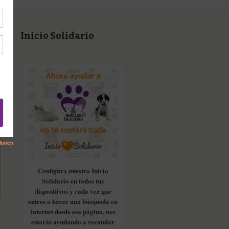
Inicio Solidario
Configura nuestro Inicio
Solidario en todos tus
dispositivos y cada vez que
entres a hacer una búsqueda en
internet desde esa página, nos
estarás ayudando a recaudar