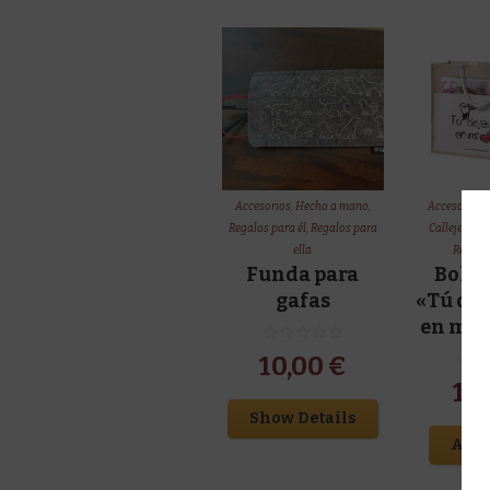
Accesorios
,
Hecho a mano
,
Accesorios
,
Regalos para él
,
Regalos para
Callejeras
,
R
ella
Regalos
Funda para
Bolsa
gafas
«Tú dej
en mi 
10,00
€
10
Show Details
Add 