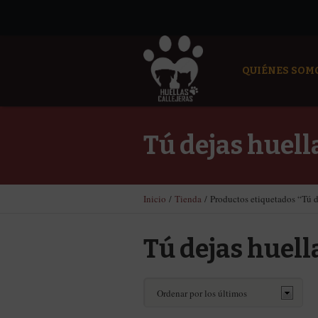
QUIÉNES SOM
Tú dejas huell
Inicio
/
Tienda
/ Productos etiquetados “Tú d
Tú dejas huell