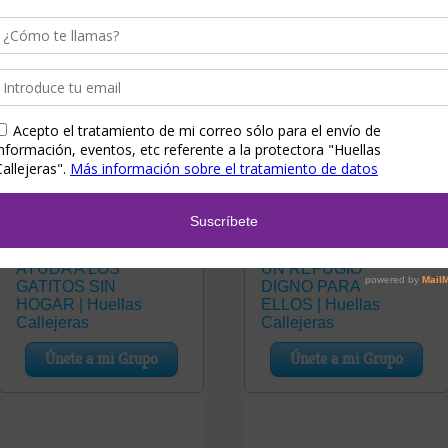
Teaming Gatitos
Teaming Refugio