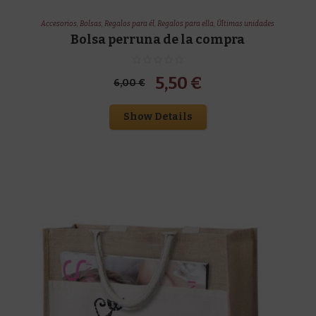
Accesorios
,
Bolsas
,
Regalos para él
,
Regalos para ella
,
Últimas unidades
Bolsa perruna de la compra
El
El
5,50
€
6,00
€
precio
precio
Show Details
original
actual
era:
es:
6,00 €.
5,50 €.