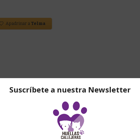
Apadrinar a
Telma
10