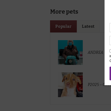
More pets
Popular
Latest
ANDREA
P2025 – CA