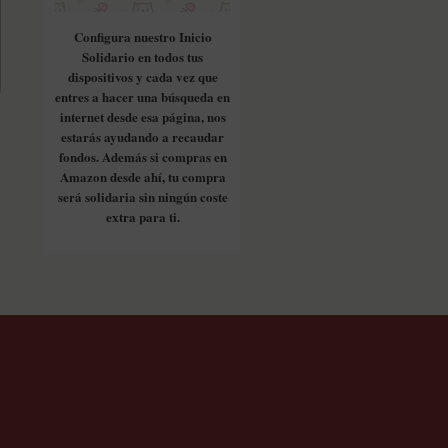
Configura nuestro Inicio
Solidario en todos tus
dispositivos y cada vez que
entres a hacer una búsqueda en
internet desde esa página, nos
estarás ayudando a recaudar
fondos. Además si compras en
Amazon desde ahí, tu compra
será solidaria sin ningún coste
extra para ti.