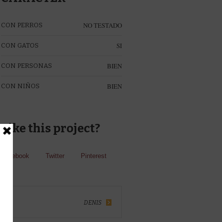
NO TESTADO
CON PERROS
SI
CON GATOS
BIEN
CON PERSONAS
BIEN
CON NIÑOS
Like this project?
Facebook
Twitter
Pinterest
DENIS