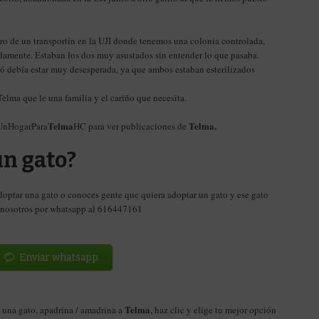
tro de un transportín en la UJI donde tenemos una colonia controlada,
idamente. Estaban los dos muy asustados sin entender lo que pasaba.
 debía estar muy desesperada, ya que ambos estaban esterilizados
ma que le una familia y el cariño que necesita.
Telma
Telma.
#UnHogarPara
HC para ver publicaciones de
n gato?
doptar una gato o conoces gente que quiera adoptar un gato y ese gato
n nosotros por whatsapp al 616447161
Enviar whatsapp
Telma
 una gato, apadrina / amadrina a
, haz clic y elige tu mejor opción