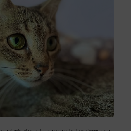
 corto, abandonada en la UJI junto a otro gatito al que le hemos puesto