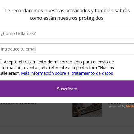
BORIS
CHORROS TRELLA
P2010 – You