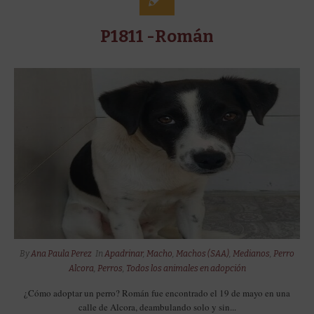
P1811 -Román
By
Ana Paula Perez
In
Apadrinar
,
Macho
,
Machos (SAA)
,
Medianos
,
Perro
Alcora
,
Perros
,
Todos los animales en adopción
¿Cómo adoptar un perro? Román fue encontrado el 19 de mayo en una
calle de Alcora, deambulando solo y sin...