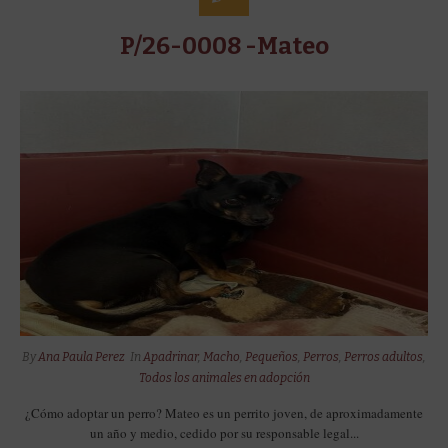
P/26-0008 -Mateo
By
Ana Paula Perez
In
Apadrinar
,
Macho
,
Pequeños
,
Perros
,
Perros adultos
,
Todos los animales en adopción
¿Cómo adoptar un perro? Mateo es un perrito joven, de aproximadamente
un año y medio, cedido por su responsable legal...