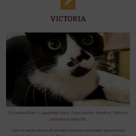
VICTORIA
By
Susana.Oliver
In
Apadrinar
,
Gatos
,
Gatos adultos
,
Hembras
,
Todos los
animales en adopción
A pocos metros de una de nuestras colonias controladas apareció una