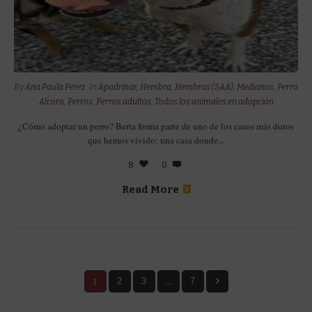
By
Ana Paula Perez
In
Apadrinar
,
Hembra
,
Hembras (SAA)
,
Medianos
,
Perro
Alcora
,
Perros
,
Perros adultos
,
Todos los animales en adopción
¿Cómo adoptar un perro? Berta forma parte de uno de los casos más duros
que hemos vivido: una casa donde...
8
0
Read More
1
…
2
3
7