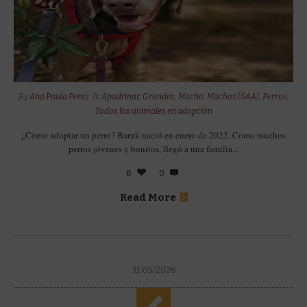
By
Ana Paula Perez
In
Apadrinar
,
Grandes
,
Macho
,
Machos (SAA)
,
Perros
,
Todos los animales en adopción
¿Cómo adoptar un perro? Baruk nació en enero de 2022. Como muchos
perros jóvenes y bonitos, llegó a una familia...
8
0
Read More
31/05/2026