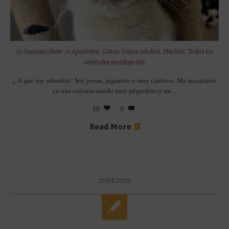
By
Susana.Oliver
In
Apadrinar
,
Gatos
,
Gatos adultos
,
Machos
,
Todos los
animales en adopción
¿ A qué soy adorable? Soy joven, juguetón y muy cariñoso. Me rescataron
en una colonia siendo muy pequeñito,y me...
10
0
Read More
12/04/2026