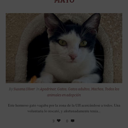
MAYO
By
Susana.Oliver
In
Apadrinar
,
Gatos
,
Gatos adultos
,
Machos
,
Todos los
animales en adopción
Este hermoso gato vagaba por la zona de la UJI acercándose a todos. Una
voluntaria lo rescató, y afortunadamente tenía...
3
0