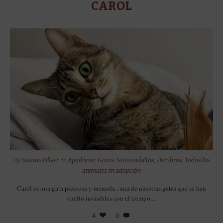
CAROL
By
Susana.Oliver
In
Apadrinar
,
Gatos
,
Gatos adultos
,
Hembras
,
Todos los
animales en adopción
Carol es una gata preciosa y menuda , una de nuestras gatas que se han
vuelto invisibles con el tiempo....
4
0