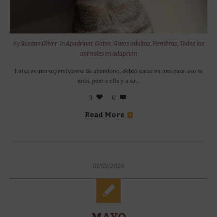
By
Susana.Oliver
In
Apadrinar
,
Gatos
,
Gatos adultos
,
Hembras
,
Todos los
animales en adopción
Luisa es una superviviente de abandono, debió nacer en una casa, eso se
nota, pero a ella y a su...
3
0
Read More
01/02/2026