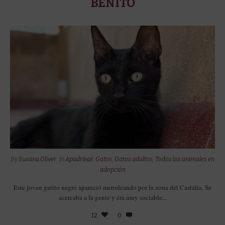
BENITO
By
Susana.Oliver
In
Apadrinar
,
Gatos
,
Gatos adultos
,
Todos los animales en
adopción
Este joven gatito negro apareció merodeando por la zona del Castália. Se
acercaba a la gente y era muy sociable...
12
0