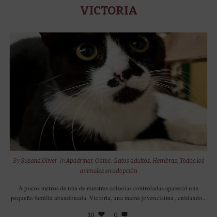
VICTORIA
By
Susana.Oliver
In
Apadrinar
,
Gatos
,
Gatos adultos
,
Hembras
,
Todos los
animales en adopción
A pocos metros de una de nuestras colonias controladas apareció una
pequeña familia abandonada. Victoria, una mamá jovencísima , cuidando...
10
0