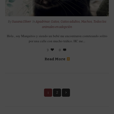
By
Susana.Oliver
In
Apadrinar
,
Gatos
,
Gatos adultos
,
Machos
,
Todos los
animales en adopción
Hola , soy Marquitos y siendo un bebé me encontraron correteando solito
por una calle con mucho tráfico. HC me...
3
0
Read More
1
2