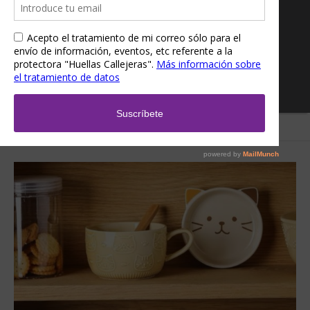
Inicio
/
Tienda
/
Huellas Callejeras
/ Taza con platito gatuna