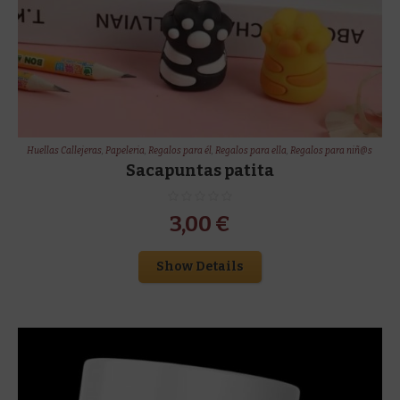
Huellas Callejeras
,
Papeleria
,
Regalos para él
,
Regalos para ella
,
Regalos para niñ@s
Sacapuntas patita
3,00
€
Show Details