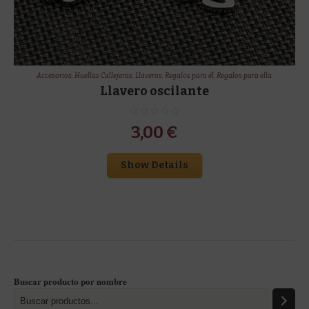
Accesorios
,
Huellas Callejeras
,
Llaveros
,
Regalos para él
,
Regalos para ella
Llavero oscilante
3,00
€
Show Details
Buscar producto por nombre