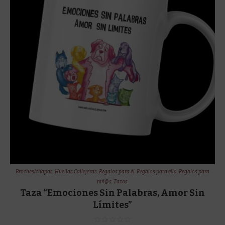
Broches/chapas
,
Huellas Callejeras
,
Regalos para él
,
Regalos para ella
,
Regalos para
niñ@s
,
Tazas
Taza “Emociones Sin Palabras, Amor Sin
Límites”