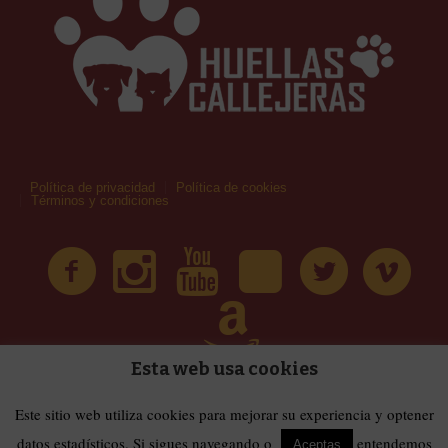
Política de privacidad
Política de cookies
Términos y condiciones
Esta web usa cookies
| Huellas Callejeras © 2019 | Todos los derechos
Términos y condiciones
Este sitio web utiliza cookies para mejorar su experiencia y optener
reservados
datos estadísticos. Si sigues navegando o
entendemos
Aceptas