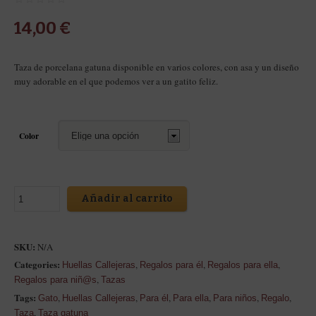
14,00
€
Taza de porcelana gatuna disponible en varios colores, con asa y un diseño
muy adorable en el que podemos ver a un gatito feliz.
Color
Añadir al carrito
SKU:
N/A
Categories:
,
,
,
Huellas Callejeras
Regalos para él
Regalos para ella
,
Regalos para niñ@s
Tazas
Tags:
,
,
,
,
,
,
Gato
Huellas Callejeras
Para él
Para ella
Para niños
Regalo
,
Taza
Taza gatuna