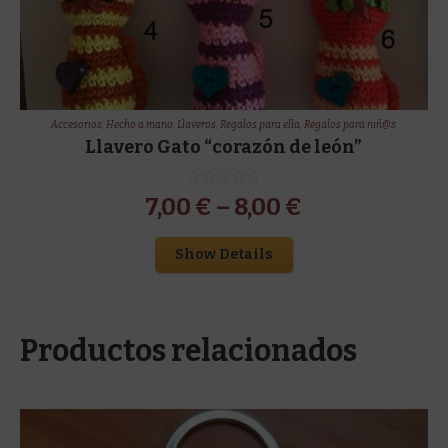
Accesorios
,
Hecho a mano
,
Llaveros
,
Regalos para ella
,
Regalos para niñ@s
Llavero Gato “corazón de león”
7,00
€
–
8,00
€
Show Details
Productos relacionados