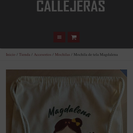
Inicio
/
Tienda
/
Accesorios
/
Mochilas
/ Mochila de tela Magdalena