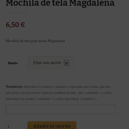
Mochila de tela Magdalena
6,50
€
Mochila de tela para fiesta Magdalena
Diseño
Nombre(s)
Introduce el nombre o nombres, separados por comas, que hay
que poner en el producto según la cantidad elegida, ejm.: cantidad = 1, debes
introducir un nombre; cantidad = 2, debes introducir 2 nombres....
Añadir al carrito