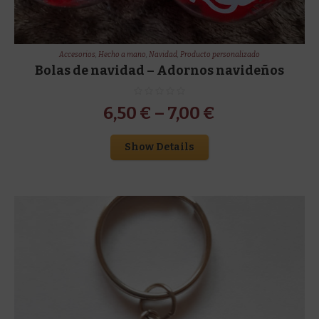
Accesorios
,
Hecho a mano
,
Navidad
,
Producto personalizado
Bolas de navidad – Adornos navideños
6,50
€
–
7,00
€
Show Details