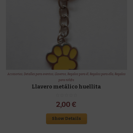
Accesorios
,
Detalles para eventos
,
Llaveros
,
Regalos para él
,
Regalos para ella
,
Regalos
para niñ@s
Llavero metálico huellita
2,00
€
Show Details