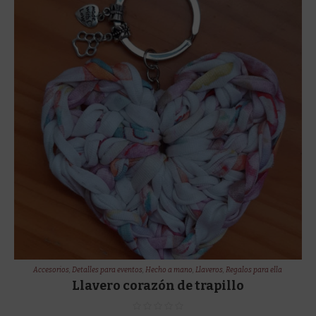
Accesorios
,
Detalles para eventos
,
Hecho a mano
,
Llaveros
,
Regalos para ella
Llavero corazón de trapillo