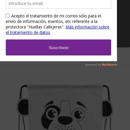
Inicio
/
Tienda
/
Accesorios
/
Mochilas
/ Mochila de Perro/Gato con
nombre