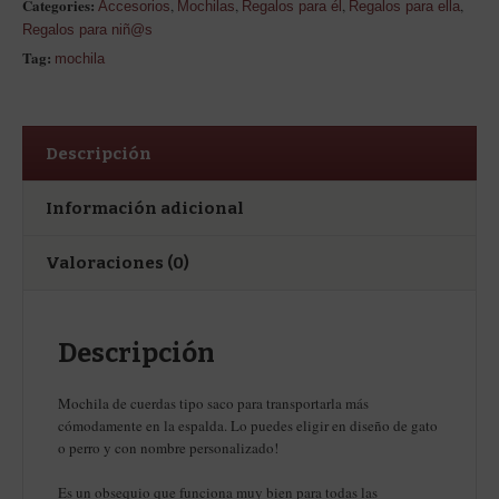
Categories:
,
,
,
,
Accesorios
Mochilas
Regalos para él
Regalos para ella
Regalos para niñ@s
Tag:
mochila
Descripción
Información adicional
Valoraciones (0)
Descripción
Mochila de cuerdas tipo saco para transportarla más
cómodamente en la espalda. Lo puedes eligir en diseño de gato
o perro y con nombre personalizado!
Es un obsequio que funciona muy bien para todas las