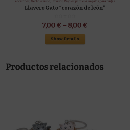
Accesorios
,
Hecho a mano
,
Llaveros
,
Regalos para ella
,
Regalos para niñ@s
Llavero Gato “corazón de león”
7,00
€
–
8,00
€
Show Details
Productos relacionados