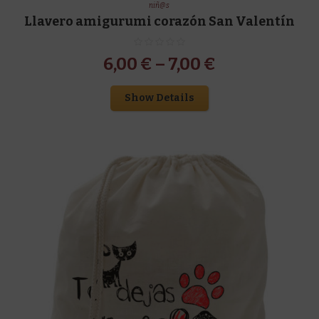
niñ@s
Llavero amigurumi corazón San Valentín
6,00
€
–
7,00
€
Show Details