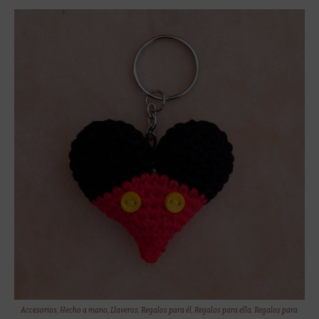
Accesorios
,
Hecho a mano
,
Llaveros
,
Regalos para él
,
Regalos para ella
,
Regalos para