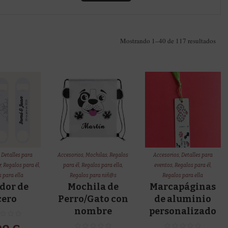
Ord
Mostrando 1–40 de 117 resultados
por
los
últi
,
Detalles para
Accesorios
,
Mochilas
,
Regalos
Accesorios
,
Detalles para
r
,
Regalos para él
,
para él
,
Regalos para ella
,
eventos
,
Regalos para él
,
 para ella
Regalos para niñ@s
Regalos para ella
dor de
Mochila de
Marcapáginas
cero
Perro/Gato con
de aluminio
nombre
personalizado