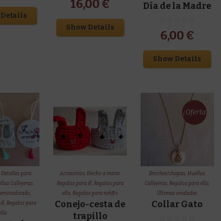
16,00
€
Día de la Madre
Details
Show Details
6,00
€
Show Details
¡Oferta
!
,
Detalles para
Accesorios
,
Hecho a mano
,
Broches/chapas
,
Huellas
llas Callejeras
,
Regalos para él
,
Regalos para
Callejeras
,
Regalos para ella
,
ersonalizado
,
ella
,
Regalos para niñ@s
Últimas unidades
Conejo-cesta de
Collar Gato
él
,
Regalos para
ella
trapillo