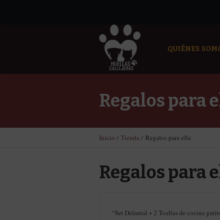
QUIÉNES SOM
Regalos para e
Inicio
/
Tienda
/ Regalos para ella
Regalos para e
“Set Delantal + 2 Toallas de cocina gatit