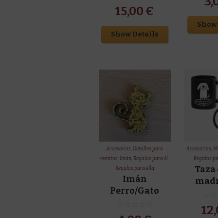
3,
15,00
€
Show 
Show Details
Accesorios
,
Detalles para
Accesorios
,
Hu
eventos
,
Imán
,
Regalos para él
,
Regalos pa
Taza 
Regalos para ella
Imán
madr
Perro/Gato
12