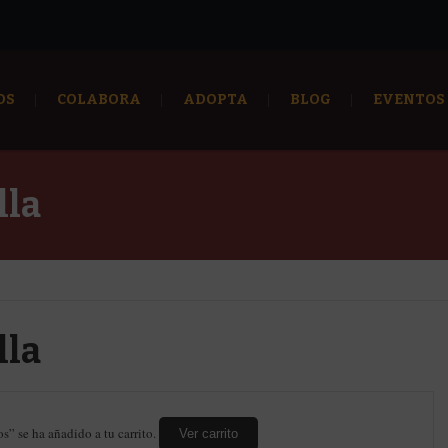
OS
COLABORA
ADOPTA
BLOG
EVENTOS
lla
lla
os” se ha añadido a tu carrito.
Ver carrito