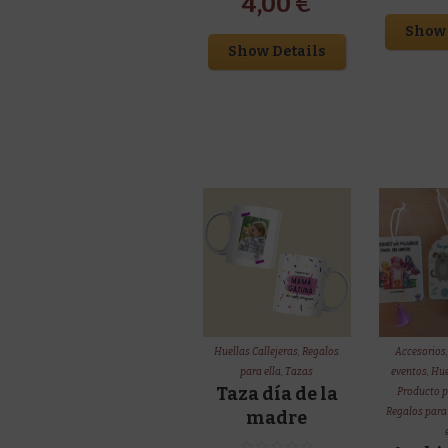
4,00
€
Show 
Show Details
Huellas Callejeras
,
Regalos
Accesorios
para ella
,
Tazas
eventos
,
Hue
Taza día de la
Producto p
Regalos para 
madre