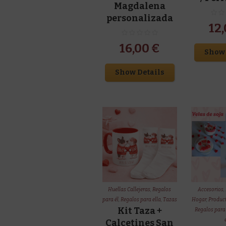
Magdalena
personalizada
12
16,00
€
Show 
Show Details
Huellas Callejeras
,
Regalos
Accesorios
,
para él
,
Regalos para ella
,
Tazas
Hogar
,
Produc
Kit Taza +
Regalos para 
Calcetines San