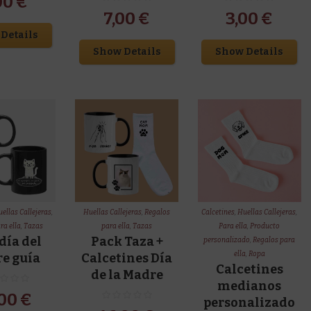
00
€
7,00
€
3,00
€
Details
Show Details
Show Details
ellas Callejeras
,
Huellas Callejeras
,
Regalos
Calcetines
,
Huellas Callejeras
,
ra ella
,
Tazas
para ella
,
Tazas
Para ella
,
Producto
día del
Pack Taza +
personalizado
,
Regalos para
ella
,
Ropa
e guía
Calcetines Día
Calcetines
de la Madre
medianos
,00
€
personalizado