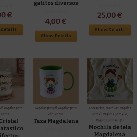
gatitos diversos
00
€
25,00
€
4,00
€
Details
Show Details
Show Details
él
,
Regalos para
Regalos para él
,
Regalos para
Accesorios
,
Mochilas
,
Regalos
,
Tazas
ella
,
Tazas
para él
,
Regalos para ella
,
Cristal
Taza Magdalena
Regalos para niñ@s
Mochila de tela
Gatastico
Magdalena
rifecto»