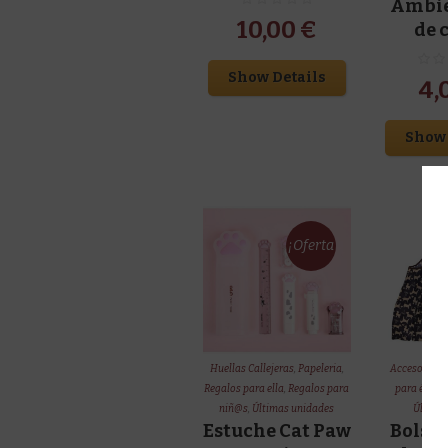
Ambie
10,00
€
de 
Show Details
4,
Show 
¡Oferta
!
Huellas Callejeras
,
Papeleria
,
Accesorios
,
Regalos para ella
,
Regalos para
para él
,
Reg
niñ@s
,
Últimas unidades
Última
Estuche Cat Paw
Bolsa