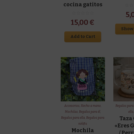
cocina gatitos
5,
15,00
€
Show 
Add to Cart
Accesorios
,
Hecho a mano
,
Regalos para 
Mochilas
,
Regalos para él
,
ella
Taza 
Regalos para ella
,
Regalos para
niñ@s
«Eres 
Mochila
/ Per