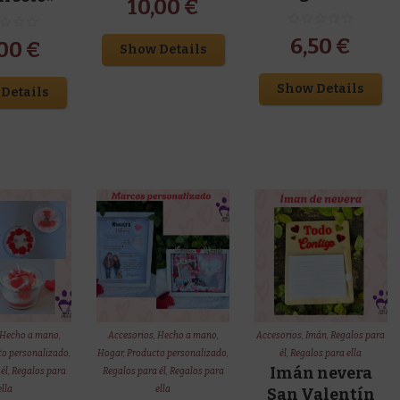
10,00
€
6,50
€
,00
€
Show Details
Show Details
Details
Hecho a mano
,
Accesorios
,
Hecho a mano
,
Accesorios
,
Imán
,
Regalos para
to personalizado
,
Hogar
,
Producto personalizado
,
él
,
Regalos para ella
Imán nevera
él
,
Regalos para
Regalos para él
,
Regalos para
ella
ella
San Valentín