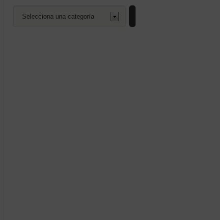
Selecciona
una
categoría
enado
mos