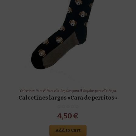
Calcetines
,
Para él
,
Para ella
,
Regalos para él
,
Regalos para ella
,
Ropa
Calcetines largos «Cara de perritos»
4,50
€
Add to Cart