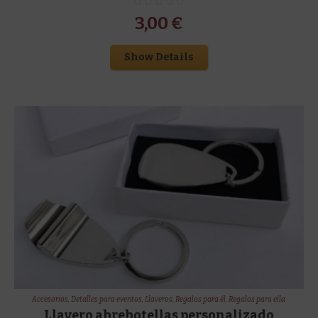
3,00
€
Show Details
Accesorios
,
Detalles para eventos
,
Llaveros
,
Regalos para él
,
Regalos para ella
Llavero abrebotellas personalizado