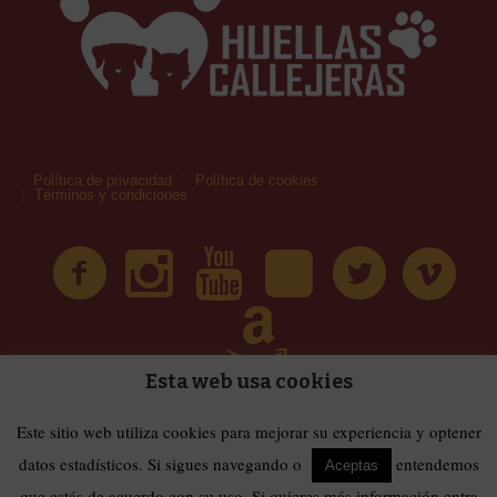
Política de privacidad
Política de cookies
Términos y condiciones
Esta web usa cookies
| Huellas Callejeras © 2019 | Todos los derechos
Términos y condiciones
Este sitio web utiliza cookies para mejorar su experiencia y optener
reservados
datos estadísticos. Si sigues navegando o
entendemos
Aceptas
que estás de acuerdo con su uso. Si quieres más información entra