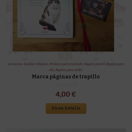
Accesorios
,
Huellas Callejeras
,
Producto personalizado
,
Regalos para él
,
Regalos para
ella
,
Regalos para niñ@s
Marca páginas de trapillo
4,00
€
Show Details