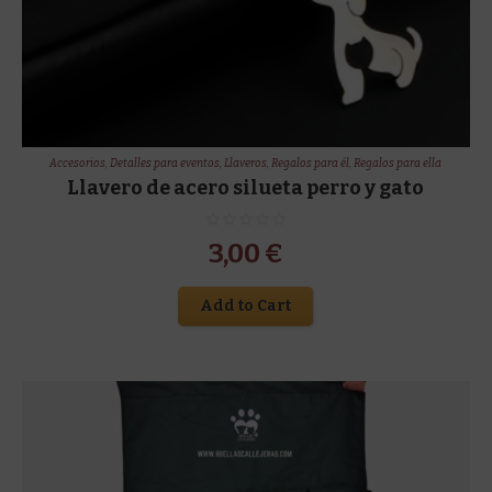
Accesorios
,
Detalles para eventos
,
Llaveros
,
Regalos para él
,
Regalos para ella
Llavero de acero silueta perro y gato
3,00
€
Add to Cart