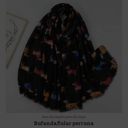
Para ella
,
Regalos para ella
,
Ropa
Bufanda/fular perruna