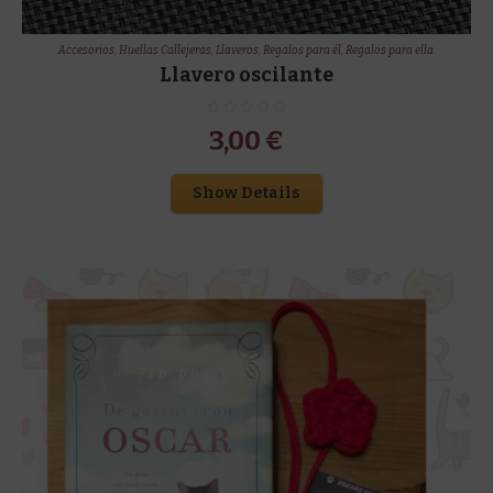
Accesorios
,
Huellas Callejeras
,
Llaveros
,
Regalos para él
,
Regalos para ella
Llavero oscilante
3,00
€
Show Details