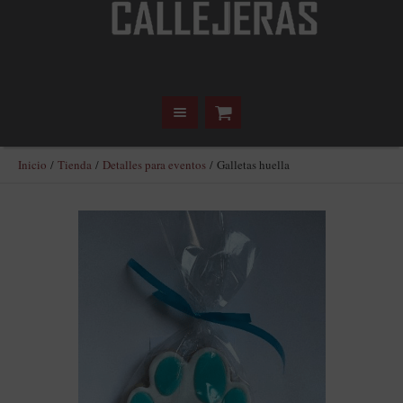
Inicio
/
Tienda
/
Detalles para eventos
/ Galletas huella