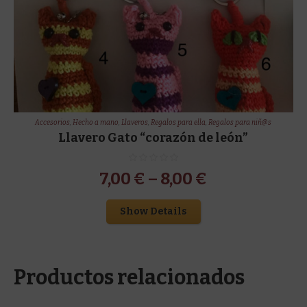
Accesorios
,
Hecho a mano
,
Llaveros
,
Regalos para ella
,
Regalos para niñ@s
Llavero Gato “corazón de león”
7,00
€
–
8,00
€
Show Details
Productos relacionados