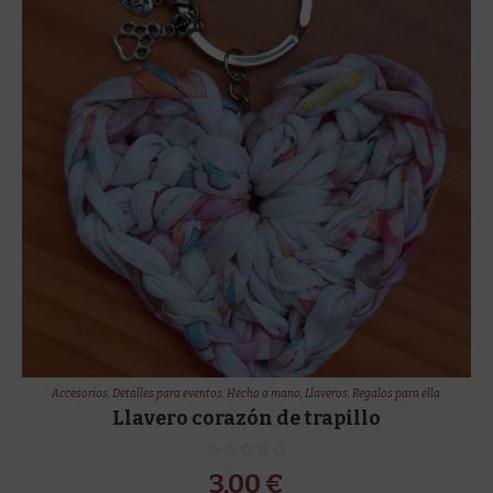
Accesorios
,
Detalles para eventos
,
Hecho a mano
,
Llaveros
,
Regalos para ella
Llavero corazón de trapillo
3,00
€