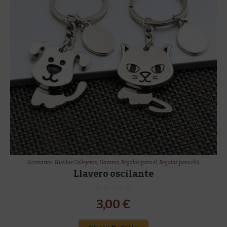
Accesorios
,
Huellas Callejeras
,
Llaveros
,
Regalos para él
,
Regalos para ella
Llavero oscilante
3,00
€