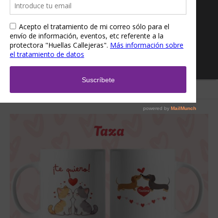
Inicio
/
Tienda
/
Huellas Callejeras
/ Taza San Valentín