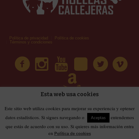
Política de privacidad
Política de cookies
Términos y condiciones
Esta web usa cookies
| Huellas Callejeras © 2019 | Todos los derechos
Términos y condiciones
Este sitio web utiliza cookies para mejorar su experiencia y optener
reservados
datos estadísticos. Si sigues navegando o
entendemos
Aceptas
que estás de acuerdo con su uso. Si quieres más información entra
en
Política de cookies