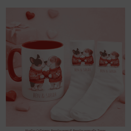
Huellas Callejeras
,
Regalos para él
,
Regalos para ella
,
Tazas