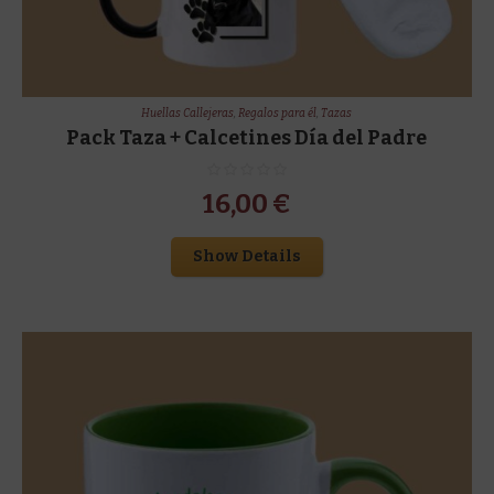
Huellas Callejeras
,
Regalos para él
,
Tazas
Pack Taza + Calcetines Día del Padre
16,00
€
Show Details