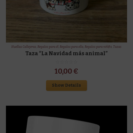
Huellas Callejeras
,
Regalos para él
,
Regalos para ella
,
Regalos para niñ@s
,
Tazas
Taza “La Navidad más animal”
10,00
€
Show Details