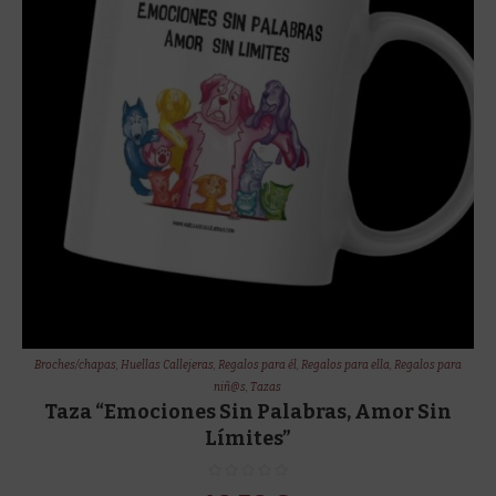
Broches/chapas
,
Huellas Callejeras
,
Regalos para él
,
Regalos para ella
,
Regalos para
niñ@s
,
Tazas
Taza “Emociones Sin Palabras, Amor Sin
Límites”