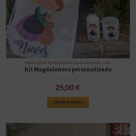
Regalos para él
,
Regalos para ella
,
Regalos para niñ@s
,
Tazas
Kit Magdalenero personalizado
25,00
€
Show Details