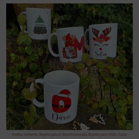
Huellas Callejeras
,
Regalos para él
,
Regalos para ella
,
Regalos para niñ@s
,
Tazas