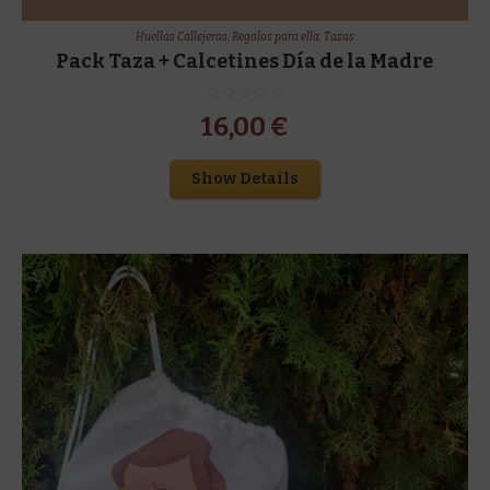
Huellas Callejeras
,
Regalos para ella
,
Tazas
Pack Taza + Calcetines Día de la Madre
16,00
€
Show Details