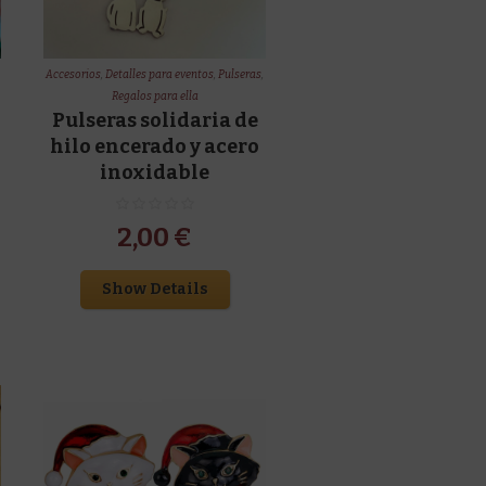
Accesorios
,
Detalles para eventos
,
Pulseras
,
Regalos para ella
Pulseras solidaria de
hilo encerado y acero
inoxidable
2,00
€
Show Details