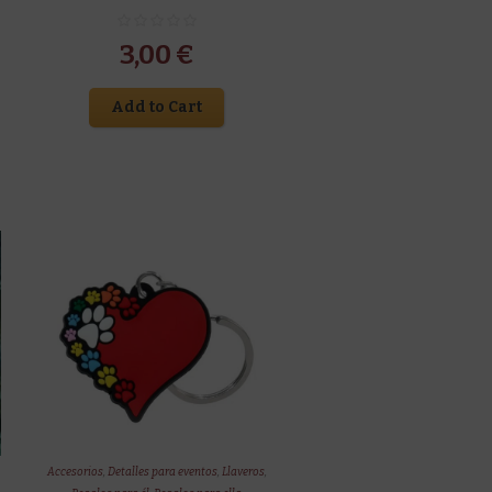
3,00
€
Add to Cart
Accesorios
,
Detalles para eventos
,
Llaveros
,