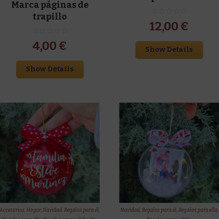
Marca páginas de
trapillo
12,00
€
4,00
€
Show Details
Show Details
Accesorios
,
Hogar
,
Navidad
,
Regalos para él
,
Navidad
,
Regalos para él
,
Regalos para ella
,