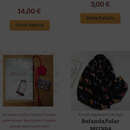
3,00
€
14,00
€
Show Details
Show Details
Accesorios
,
Huellas Callejeras
,
Producto
Para ella
,
Regalos para ella
,
Ropa
Bufanda/fular
personalizado
,
Regalos para él
,
Regalos
para ella
,
Regalos para niñ@s
perruna