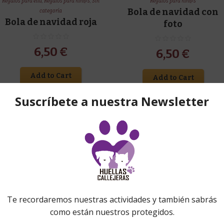
Regalos para ella
,
Regalos para niñ@s
,
Sin
Regalos para niñ@s
Bola de navidad con
categoría
Bola de navidad roja
foto
6,50
€
6,50
€
Add to Cart
Add to Cart
Accesorios
,
Hecho a mano
,
Hogar
,
Regalos
Accesorios
,
Navidad
,
Producto