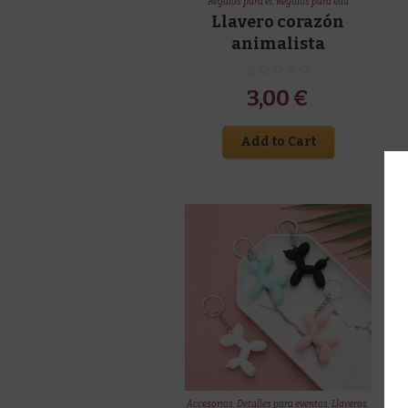
Regalos para él
,
Regalos para ella
Llavero corazón
animalista
3,00
€
Add to Cart
Accesorios
,
Detalles para eventos
,
Llaveros
,