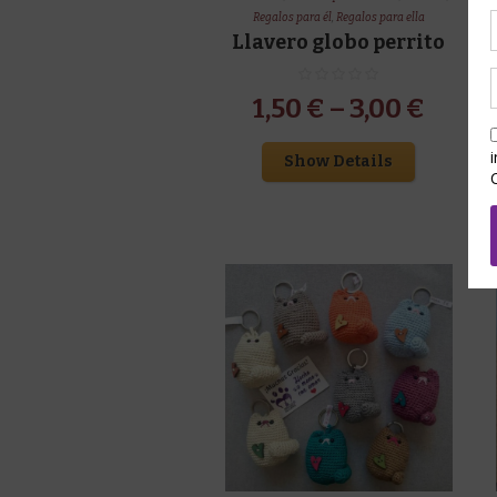
Regalos para él
,
Regalos para ella
Llavero globo perrito
1,50
€
–
3,00
€
Show Details