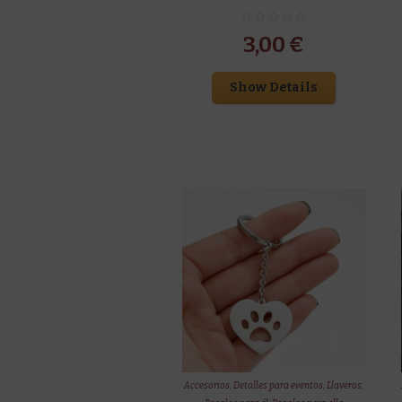
3,00
€
Show Details
Accesorios
,
Detalles para eventos
,
Llaveros
,