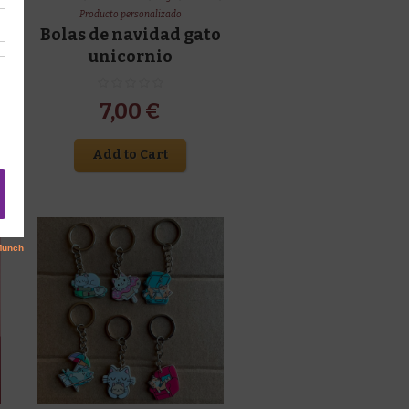
Producto personalizado
Bolas de navidad gato
unicornio
7,00
€
Add to Cart