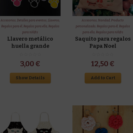
Accesorios
,
Detalles para eventos
,
Llaveros
,
Accesorios
,
Navidad
,
Producto
Regalos para él
,
Regalos para ella
,
Regalos
personalizado
,
Regalos para él
,
Regalos
para niñ@s
para ella
,
Regalos para niñ@s
Llavero metálico
Saquito para regalos
huella grande
Papa Noel
3,00
€
12,50
€
Show Details
Add to Cart