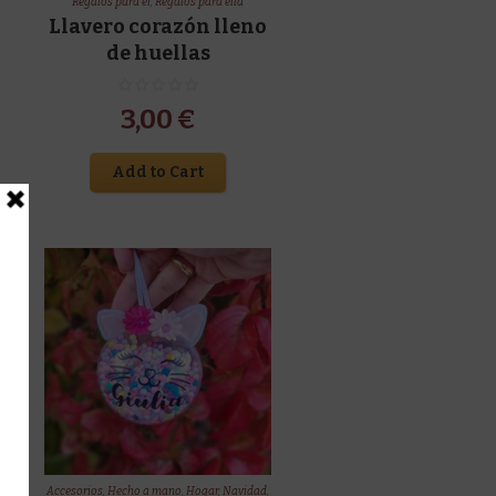
Regalos para él
,
Regalos para ella
Llavero corazón lleno
de huellas
3,00
€
Add to Cart
Accesorios
,
Hecho a mano
,
Hogar
,
Navidad
,