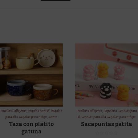
Huellas Callejeras
,
Regalos para él
,
Regalos
Huellas Callejeras
,
Papeleria
,
Regalos para
para ella
,
Regalos para niñ@s
,
Tazas
él
,
Regalos para ella
,
Regalos para niñ@s
Taza con platito
Sacapuntas patita
gatuna