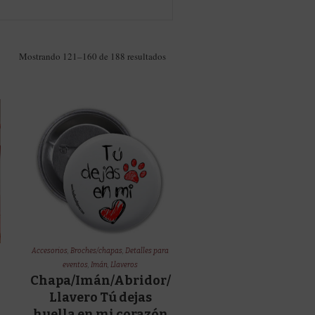
Ordenado
Mostrando 121–160 de 188 resultados
por
los
últimos
Accesorios
,
Broches/chapas
,
Detalles para
eventos
,
Imán
,
Llaveros
Chapa/Imán/Abridor/
Llavero Tú dejas
huella en mi corazón