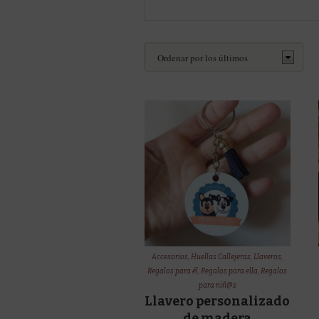
Accesorios
,
Huellas Callejeras
,
Llaveros
,
Regalos para él
,
Regalos para ella
,
Regalos
para niñ@s
Llavero personalizado
de madera