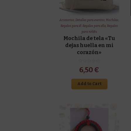
Accesorios
,
Detalles para eventos
,
Mochilas
,
Regalos para él
,
Regalos para ella
,
Regalos
para niñ@s
Mochila de tela «Tu
dejas huella en mi
corazón»
6,50
€
Add to Cart