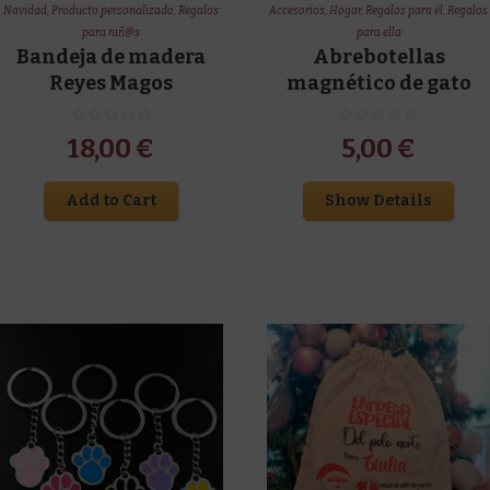
Navidad
,
Producto personalizado
,
Regalos
Accesorios
,
Hogar
,
Regalos para él
,
Regalos
para niñ@s
para ella
Bandeja de madera
Abrebotellas
Reyes Magos
magnético de gato
18,00
€
5,00
€
Add to Cart
Show Details