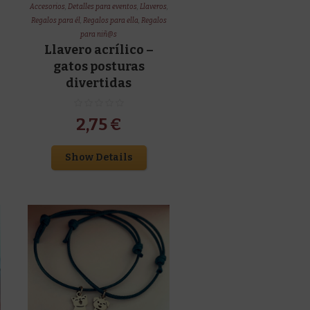
Accesorios
,
Detalles para eventos
,
Llaveros
,
Regalos para él
,
Regalos para ella
,
Regalos
para niñ@s
Llavero acrílico –
gatos posturas
divertidas
2,75
€
Show Details