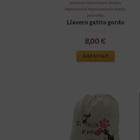
Accesorios
,
Hecho a mano
,
Llaveros
,
Regalos para él
,
Regalos para ella
,
Regalos
para niñ@s
Llavero gatito gordo
8,00
€
Add to Cart