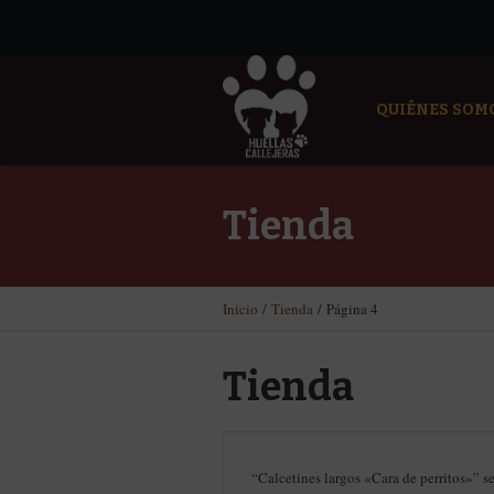
QUIÉNES SOM
Tienda
Inicio
/
Tienda
/ Página 4
Tienda
“Calcetines largos «Cara de perritos»” se