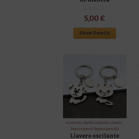
5,00
€
Show Details
Accesorios
,
Huellas Callejeras
,
Llaveros
,
Regalos para él
,
Regalos para ella
Llavero oscilante