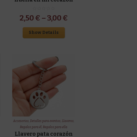
2,50
€
–
3,00
€
Show Details
Accesorios
,
Detalles para eventos
,
Llaveros
,
Regalos para él
,
Regalos para ella
Llavero pata corazón