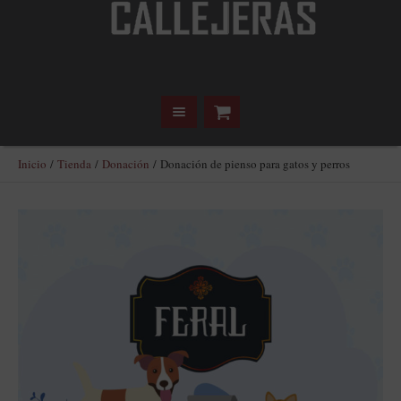
Inicio
/
Tienda
/
Donación
/ Donación de pienso para gatos y perros