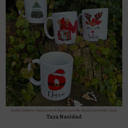
Huellas Callejeras
,
Regalos para él
,
Regalos para ella
,
Regalos para niñ@s
,
Tazas
Taza Navidad