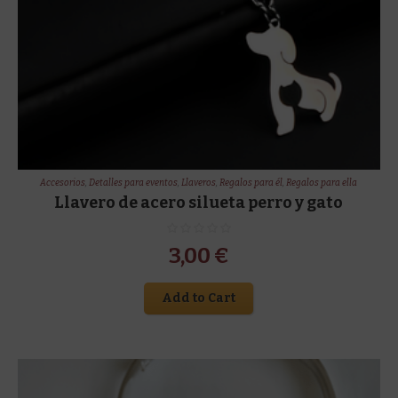
Accesorios
,
Detalles para eventos
,
Llaveros
,
Regalos para él
,
Regalos para ella
Llavero de acero silueta perro y gato
3,00
€
Add to Cart