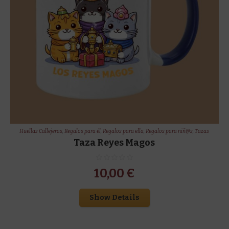
Huellas Callejeras
,
Regalos para él
,
Regalos para ella
,
Regalos para niñ@s
,
Tazas
Taza Reyes Magos
10,00
€
Show Details