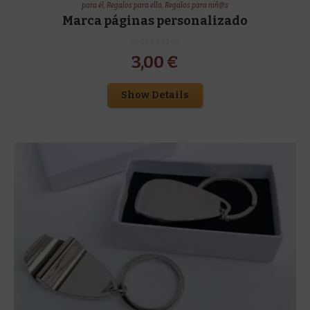
para él
,
Regalos para ella
,
Regalos para niñ@s
Marca páginas personalizado
3,00
€
Show Details