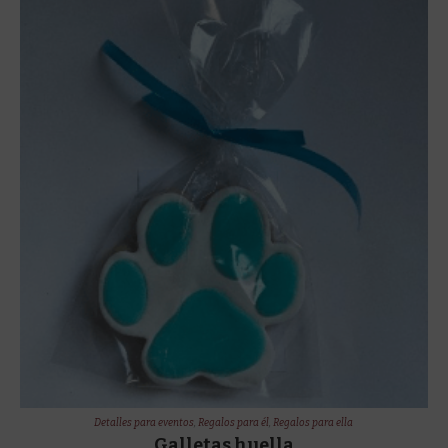
Detalles para eventos
,
Regalos para él
,
Regalos para ella
Galletas huella