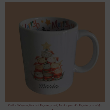
Huellas Callejeras
,
Navidad
,
Regalos para él
,
Regalos para ella
,
Regalos para niñ@s
,