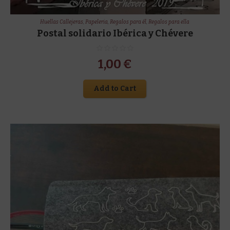
Huellas Callejeras
,
Papeleria
,
Regalos para él
,
Regalos para ella
Postal solidario Ibérica y Chévere
1,00
€
Add to Cart