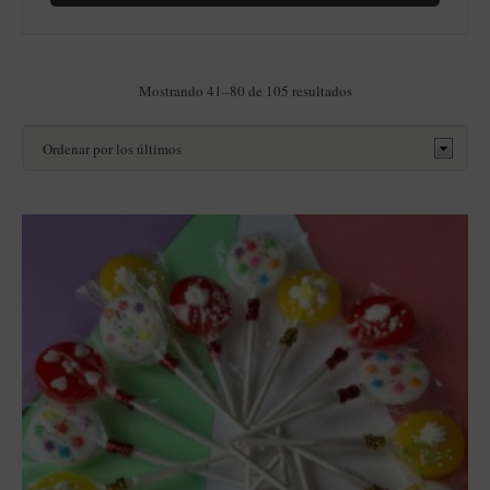
Ordenado
Mostrando 41–80 de 105 resultados
por
los
últimos