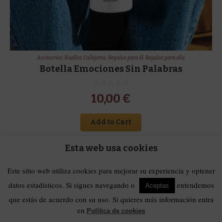
Accesorios
,
Huellas Callejeras
,
Regalos para él
,
Regalos para ella
Botella Emociones Sin Palabras
10,00
€
Add to Cart
Esta web usa cookies
Este sitio web utiliza cookies para mejorar su experiencia y optener
datos estadísticos. Si sigues navegando o
entendemos
Aceptas
que estás de acuerdo con su uso. Si quieres más información entra
en
Política de cookies