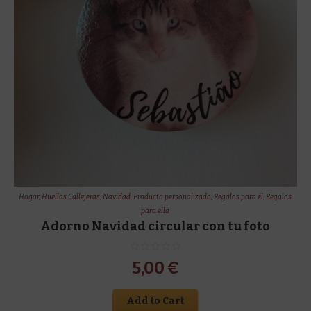
Hogar
,
Huellas Callejeras
,
Navidad
,
Producto personalizado
,
Regalos para él
,
Regalos
para ella
Adorno Navidad circular con tu foto
5,00
€
Add to Cart