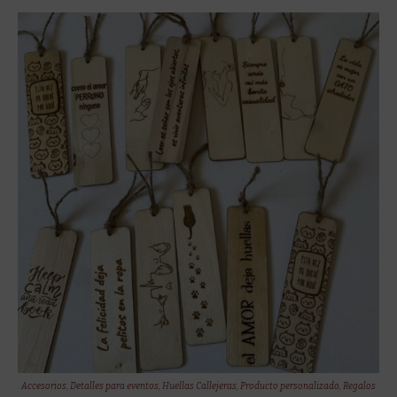
Accesorios
,
Detalles para eventos
,
Huellas Callejeras
,
Producto personalizado
,
Regalos