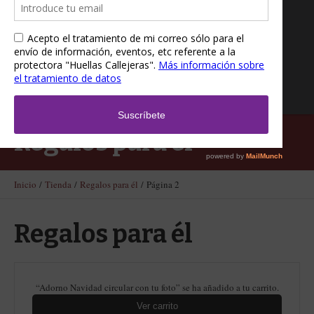
Regalos para él
Inicio
/
Tienda
/
Regalos para él
/ Página 2
Regalos para él
“Adorno Navidad circular con tu foto” se ha añadido a tu carrito.
Ver carrito