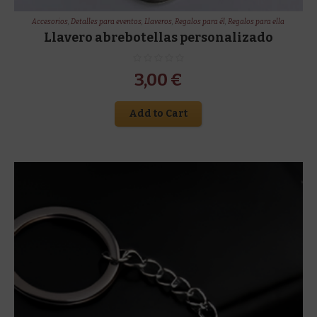
Accesorios
,
Detalles para eventos
,
Llaveros
,
Regalos para él
,
Regalos para ella
Llavero abrebotellas personalizado
3,00
€
Add to Cart