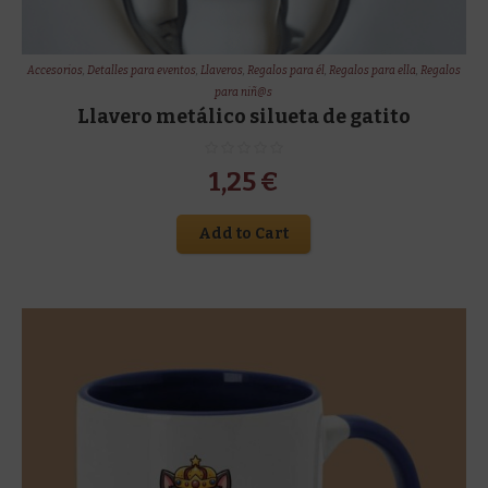
Accesorios
,
Detalles para eventos
,
Llaveros
,
Regalos para él
,
Regalos para ella
,
Regalos
para niñ@s
Llavero metálico silueta de gatito
1,25
€
Add to Cart