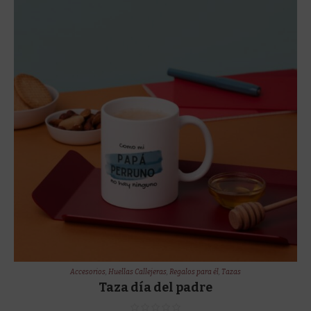
Accesorios
,
Huellas Callejeras
,
Regalos para él
,
Tazas
Taza día del padre