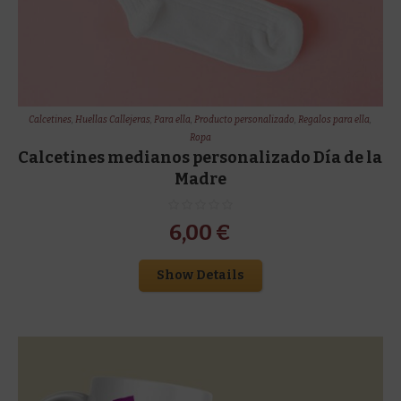
Calcetines
,
Huellas Callejeras
,
Para ella
,
Producto personalizado
,
Regalos para ella
,
Ropa
Calcetines medianos personalizado Día de la
Madre
6,00
€
Show Details