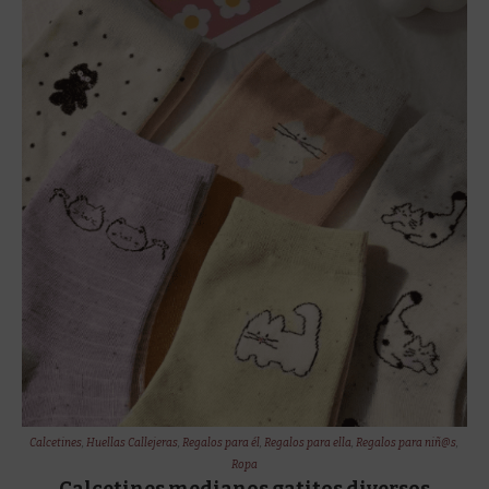
Calcetines
,
Huellas Callejeras
,
Regalos para él
,
Regalos para ella
,
Regalos para niñ@s
,
Ropa
Calcetines medianos gatitos diversos