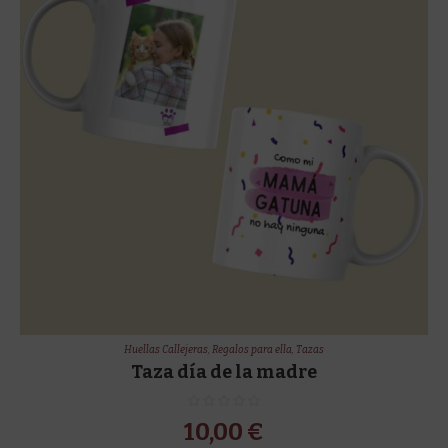
Huellas Callejeras
,
Regalos para ella
,
Tazas
Taza día de la madre
10,00
€