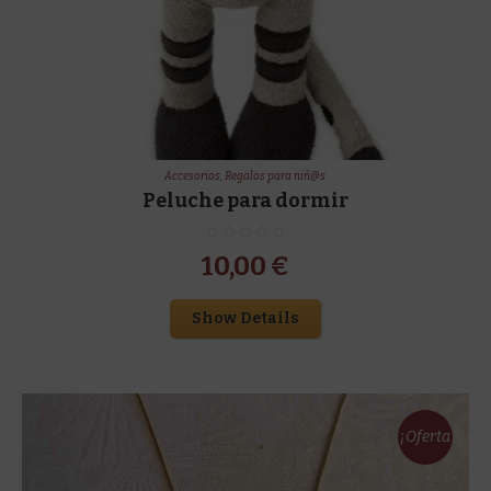
Accesorios
,
Regalos para niñ@s
Peluche para dormir
10,00
€
Show Details
¡Oferta