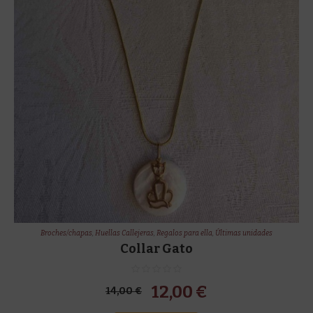
!
Broches/chapas
,
Huellas Callejeras
,
Regalos para ella
,
Últimas unidades
Collar Gato
El
El
12,00
€
14,00
€
precio
precio