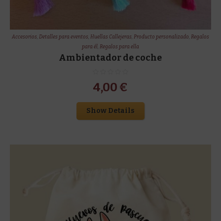
Accesorios
,
Detalles para eventos
,
Huellas Callejeras
,
Producto personalizado
,
Regalos
para él
,
Regalos para ella
Ambientador de coche
4,00
€
Show Details