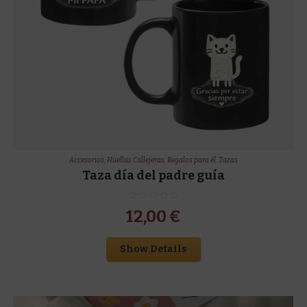
Accesorios
,
Huellas Callejeras
,
Regalos para él
,
Tazas
Taza día del padre guía
12,00
€
Show Details