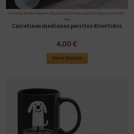
Calcetines
,
Huellas Callejeras
,
Regalos para él
,
Regalos para ella
,
Regalos para niñ@s
,
Ropa
Calcetines medianos perritos divertidos
4,00
€
Show Details