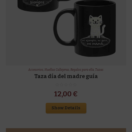
Accesorios
,
Huellas Callejeras
,
Regalos para ella
,
Tazas
Taza día del madre guía
12,00
€
Show Details