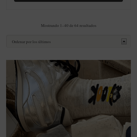
Ordenado
Mostrando 1–40 de 64 resultados
por
los
últimos