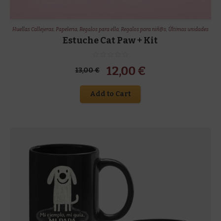
Huellas Callejeras
,
Papeleria
,
Regalos para ella
,
Regalos para niñ@s
,
Últimas unidades
Estuche Cat Paw + Kit
El
El
12,00
€
13,00
€
precio
precio
Add to Cart
original
actual
era:
es:
13,00 €.
12,00 €.