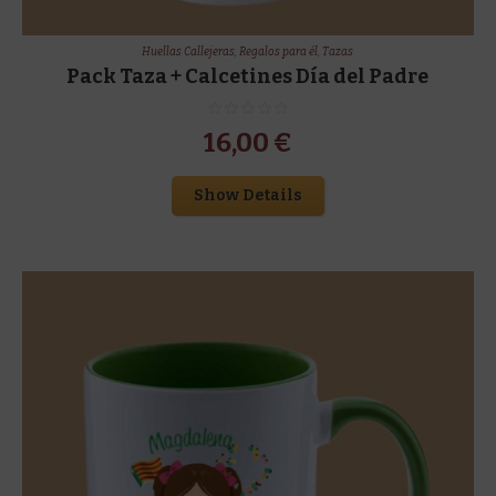
Huellas Callejeras
,
Regalos para él
,
Tazas
Pack Taza + Calcetines Día del Padre
16,00
€
Show Details